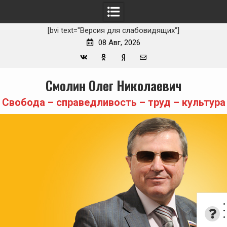
[bvi text="Версия для слабовидящих"]
08 Авг, 2026
Вконтакте
Одноклассники
Yandex
E-
Skip
Смолин Олег Николаевич
Zen
mail
to
content
Свобода – справедливость – труд – культура