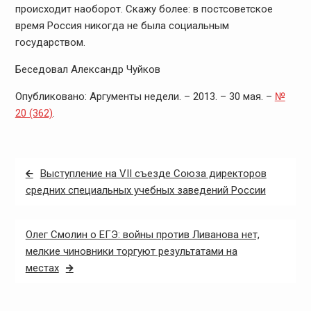
происходит наоборот. Скажу более: в постсоветское
время Россия никогда не была социальным
государством.
Беседовал Александр Чуйков
Опубликовано: Аргументы недели. – 2013. – 30 мая. –
№
20 (362)
.
Навигация
Выступление на VII съезде Союза директоров
по
средних специальных учебных заведений России
записям
Олег Смолин о ЕГЭ: войны против Ливанова нет,
мелкие чиновники торгуют результатами на
местах