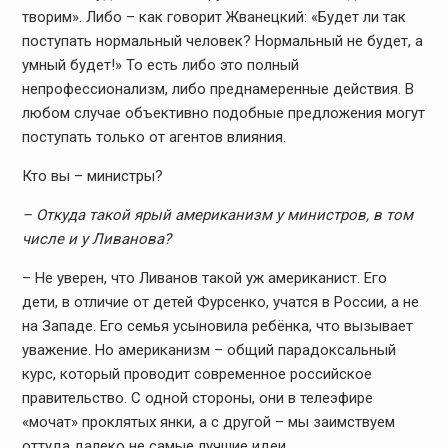
творим». Либо – как говорит Жванецкий: «Будет ли так
поступать нормальный человек? Нормальный не будет, а
умный будет!» То есть либо это полный
непрофессионализм, либо преднамеренные действия. В
любом случае объективно подобные предложения могут
поступать только от агентов влияния.
Кто вы – министры?
– Откуда такой ярый американизм у министров, в том
числе и у Ливанова?
– Не уверен, что Ливанов такой уж американист. Его
дети, в отличие от детей Фурсенко, учатся в России, а не
на Западе. Его семья усыновила ребёнка, что вызывает
уважение. Но американизм – общий парадоксальный
курс, который проводит современное российское
правительство. С одной стороны, они в телеэфире
«мочат» проклятых янки, а с другой – мы заимствуем
оттуда далеко не самые лучшие идеи.