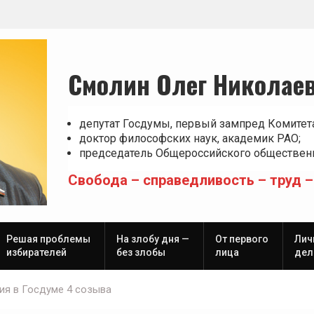
Смолин Олег Николае
депутат Госдумы, первый зампред Комитет
доктор философских наук, академик РАО;
председатель Общероссийского общественн
Свобода – справедливость – труд –
Решая проблемы
На злобу дня —
От первого
Лич
избирателей
без злобы
лица
дел
ия в Госдуме 4 созыва