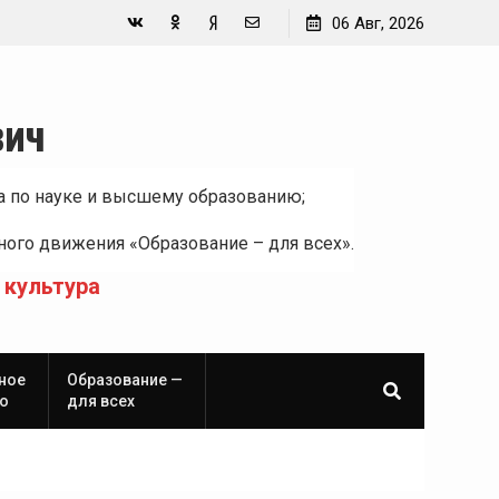
06 Авг, 2026
Вконтакте
Одноклассники
Yandex
E-
Zen
mail
вич
а по науке и высшему образованию;
ого движения «Образование – для всех».
 культура
ное
Образование —
о
для всех