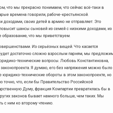
ом, что мы прекрасно понимаем, что сейчас всё-таки в
тарые времена говорили, рабоче-крестьянской.
и доходами, своих детей в армию не отправляет. Это
о повысит шансы сыновей из семей с низкими доходами, из
 образование, что мы приветствуем.
овершенствами. Из серьёзных вещей. Что касается
ь будет достаточно сложно взрослым парням, мы предложи
о юридико-технические вопросы. Любовь Константиновна,
 законопроекта. Я думаю, его без напряжения можно было
ие юридико-технические обороты в этом законопроекте, но
о точно, что, если бы Правительство Российской
арственную Думу, фракция Компартии превратилась бы в
угих законов бывает намного больше, чем таких. Мы
ь с ним ко второму чтению.