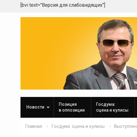
[bvi text="Версия для слабовидящих"]
Skip
to
content
Позиция
Госдума:
Новости
в оппозиции
сцена и кулисы
Главная
Госдума: сцена и кулисы
Выступлен