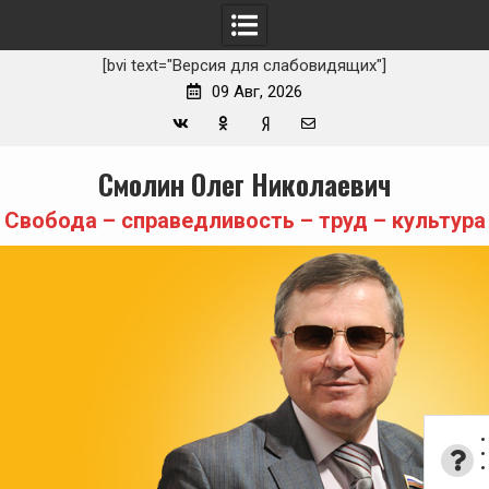
[bvi text="Версия для слабовидящих"]
09 Авг, 2026
Вконтакте
Одноклассники
Yandex
E-
Skip
Смолин Олег Николаевич
Zen
mail
to
content
Свобода – справедливость – труд – культура