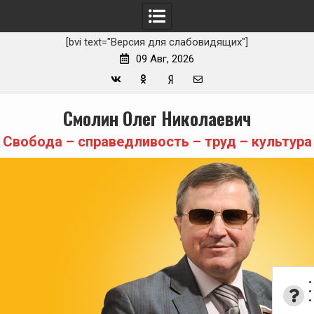
[bvi text="Версия для слабовидящих"]
09 Авг, 2026
Вконтакте
Одноклассники
Yandex
E-
Skip
Смолин Олег Николаевич
Zen
mail
to
content
Свобода – справедливость – труд – культура