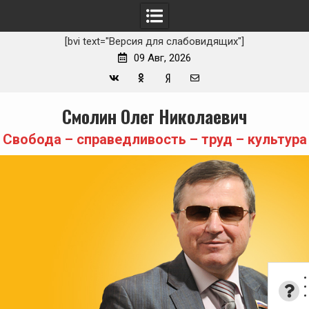
[bvi text="Версия для слабовидящих"]
09 Авг, 2026
Вконтакте
Одноклассники
Yandex
E-
Skip
Смолин Олег Николаевич
Zen
mail
to
content
Свобода – справедливость – труд – культура