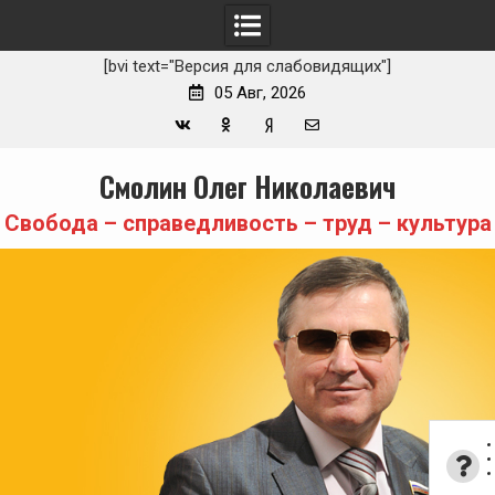
[bvi text="Версия для слабовидящих"]
05 Авг, 2026
Вконтакте
Одноклассники
Yandex
E-
Skip
Смолин Олег Николаевич
Zen
mail
to
content
Свобода – справедливость – труд – культура