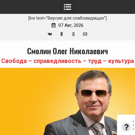
[bvi text="Версия для слабовидящих"]
07 Авг, 2026
Вконтакте
Одноклассники
Yandex
E-
Skip
Смолин Олег Николаевич
Zen
mail
to
content
Свобода – справедливость – труд – культура