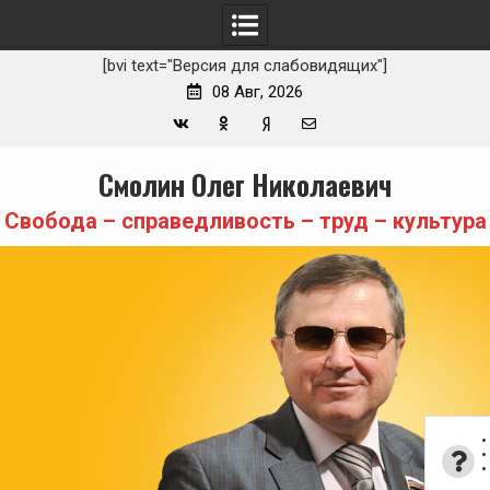
[bvi text="Версия для слабовидящих"]
08 Авг, 2026
Вконтакте
Одноклассники
Yandex
E-
Skip
Смолин Олег Николаевич
Zen
mail
to
content
Свобода – справедливость – труд – культура