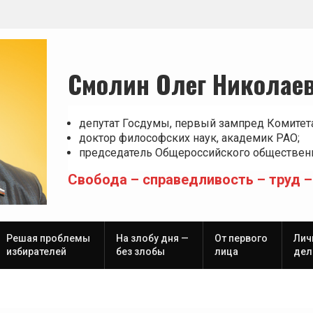
Смолин Олег Николае
депутат Госдумы, первый зампред Комитет
доктор философских наук, академик РАО;
председатель Общероссийского общественн
Свобода – справедливость – труд –
Решая проблемы
На злобу дня —
От первого
Лич
избирателей
без злобы
лица
дел