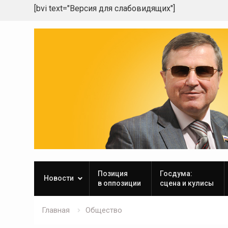
[bvi text="Версия для слабовидящих"]
Skip
to
content
Позиция
Госдума:
Новости
в оппозиции
сцена и кулисы
Главная
Общество