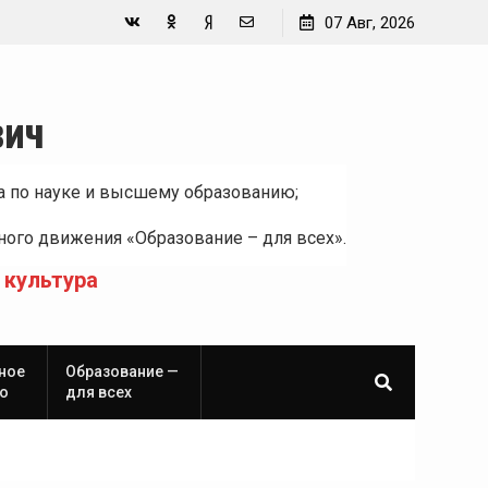
07 Авг, 2026
Вконтакте
Одноклассники
Yandex
E-
Zen
mail
вич
а по науке и высшему образованию;
ого движения «Образование – для всех».
 культура
ное
Образование —
о
для всех