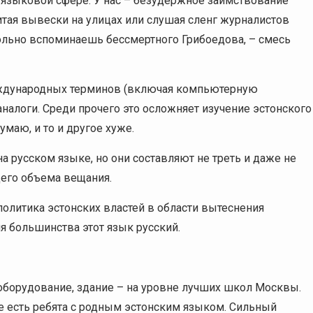
языковой сфере. У нас – безудержное заимствование
читая вывески на улицах или слушая сленг журналистов
льно вспоминаешь бессмертного Грибоедова, – смесь
еждународных терминов (включая компьютерную
алоги. Среди прочего это осложняет изучение эстонского
умаю, и то и другое хуже.
на русском языке, но они составляют не треть и даже не
щего объема вещания.
олитика эстонских властей в области вытеснения
я большинства этот язык русский.
оборудование, здание – на уровне лучших школ Москвы.
е есть ребята с родным эстонским языком. Сильный