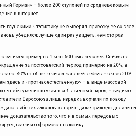
инный Герман» – более 200 ступеней по средневековым
ение и интернет.
ть глубокими. Статистику не выверял, привожу ее со слов
вновь убедился: лучше один раз увидеть, чем сто раз
юза, имея примерно 1 млн. 600 тыс. человек. Сейчас ее
окращение за постсоветский период примерно на 20%, в
 около 40% от общего числа жителей, сейчас – около 30%.
ем здесь и «противоестественную» – в виде массовой
ло, чтобы уменьшить свой собственный народ, – видимо,
дставители Евросоюза лишь изредка ворчали по поводу
дан», либо тех законов, которые даже граждан делили на
нее доказательство того, что и в самых передовых
мирует, сколько оформляет политику.