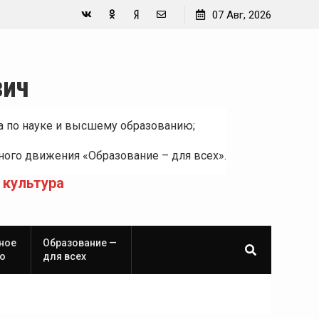
07 Авг, 2026
Вконтакте
Одноклассники
Yandex
E-
Zen
mail
вич
а по науке и высшему образованию;
ого движения «Образование – для всех».
 культура
ное
Образование —
о
для всех