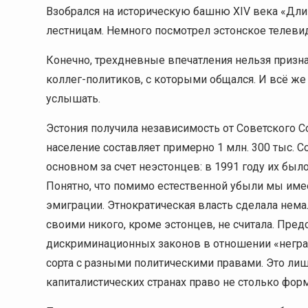
Взобрался на историческую башню ХIV века «Дл
лестницам. Немного посмотрел эстонское телевид
Конечно, трехдневные впечатления нельзя призна
коллег-политиков, с которыми общался. И всё же 
услышать.
Эстония получила независимость от Советского Со
население составляет примерно 1 млн. 300 тыс. С
основном за счет неэстонцев: в 1991 году их было
Понятно, что помимо естественной убыли мы име
эмиграции. Этнократическая власть сделала нема
своими никого, кроме эстонцев, не считала. Пре
дискриминационных законов в отношении «неграж
сорта с разными политическими правами. Это лиш
капиталистических странах право не столько фор