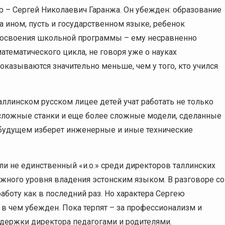
р – Сергей Николаевич Гаранжа. Он убежден: образование
а ином, пусть и государственном языке, ребенок
я освоения школьной программы – ему несравненно
атематического цикла, не говоря уже о науках
 оказываются значительно меньше, чем у того, кто учился
Таллинском русском лицее детей учат работать не только
 сложные станки и еще более сложные модели, сделанные
в будущем изберет инженерные и иные технические
ь ли не единственный «и.о.» среди директоров таллинских
нужного уровня владения эстонским языком. В разговоре со
аботу как в последний раз. Но характера Сергею
, в чем убежден. Пока терпят – за профессионализм и
ддержки директора педагогами и родителями.