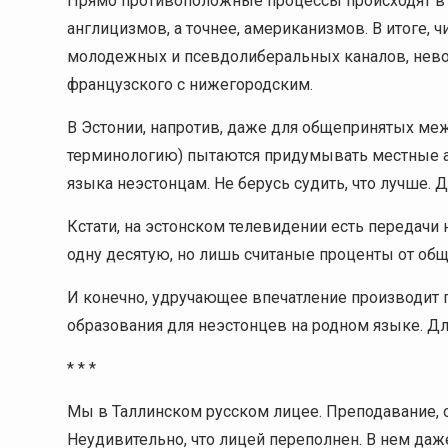
Прямо противоположные процессы происходят в 
англицизмов, а точнее, американизмов. В итоге, 
молодежных и псевдолиберальных каналов, нево
французского с нижегородским.
В Эстонии, напротив, даже для общепринятых м
терминологию) пытаются придумывать местные ан
языка неэстонцам. Не берусь судить, что лучше. Д
Кстати, на эстонском телевидении есть передачи 
одну десятую, но лишь считаные проценты от об
И конечно, удручающее впечатление производит п
образования для неэстонцев на родном языке. Дл
* * *
Мы в Таллинском русском лицее. Преподавание, 
Неудивительно, что лицей переполнен. В нем даж