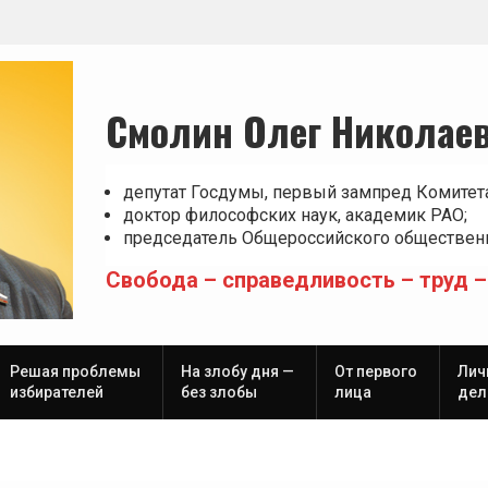
Смолин Олег Николае
депутат Госдумы, первый зампред Комитет
доктор философских наук, академик РАО;
председатель Общероссийского общественн
Свобода – справедливость – труд –
Решая проблемы
На злобу дня —
От первого
Лич
избирателей
без злобы
лица
дел