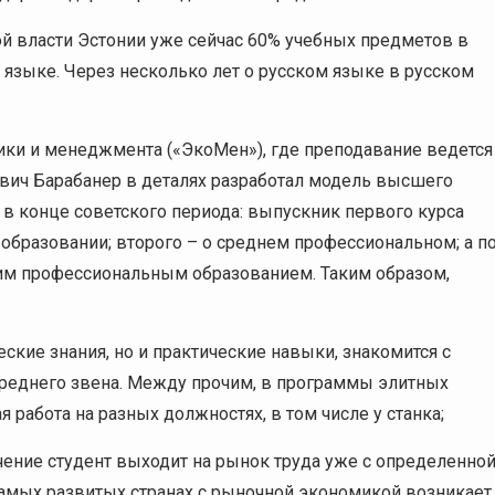
ой власти Эстонии уже сейчас 60% учебных предметов в
 языке. Через несколько лет о русском языке в русском
мики и менеджмента («ЭкоМен»), где преподавание ведется
ович Барабанер в деталях разработал модель высшего
в конце советского периода: выпускник первого курса
образовании; второго – о среднем профессиональном; а п
шим профессиональным образованием. Таким образом,
еские знания, но и практические навыки, знакомится с
среднего звена. Между прочим, в программы элитных
работа на разных должностях, в том числе у станка;
чение студент выходит на рынок труда уже с определенно
самых развитых странах с рыночной экономикой возникает