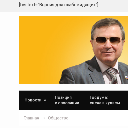
[bvi text="Версия для слабовидящих"]
Skip
to
content
Позиция
Госдума:
Новости
в оппозиции
сцена и кулисы
Главная
Общество