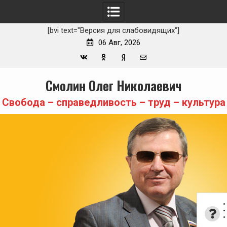
[bvi text="Версия для слабовидящих"]
06 Авг, 2026
Вконтакте
Одноклассники
Yandex
E-
Skip
Смолин Олег Николаевич
Zen
mail
to
content
Свобода – справедливость – труд – культура