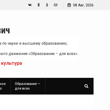
08 Авг, 2026
Вконтакте
Одноклассники
Yandex
E-
Zen
mail
вич
а по науке и высшему образованию;
ого движения «Образование – для всех».
 культура
ное
Образование —
о
для всех