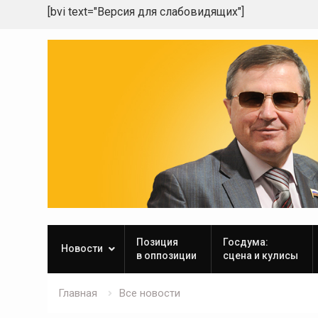
[bvi text="Версия для слабовидящих"]
Skip
to
content
Позиция
Госдума:
Новости
в оппозиции
сцена и кулисы
Главная
Все новости