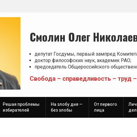
Смолин Олег Николае
депутат Госдумы, первый зампред Комитет
доктор философских наук, академик РАО;
председатель Общероссийского общественн
Свобода – справедливость – труд –
Решая проблемы
На злобу дня —
От первого
Лич
избирателей
без злобы
лица
дел