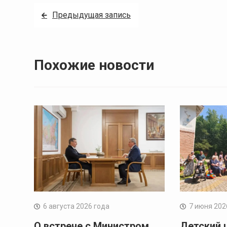
Навигация
Предыдущая запись
по
записям
Похожие новости
6 августа 2026 года
7 июня 202
О встрече с Министром
Детский 