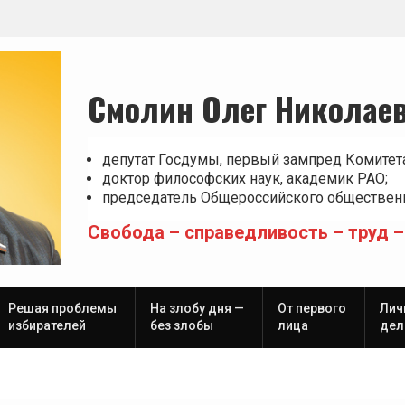
Смолин Олег Николае
депутат Госдумы, первый зампред Комитет
доктор философских наук, академик РАО;
председатель Общероссийского общественн
Свобода – справедливость – труд –
Решая проблемы
На злобу дня —
От первого
Лич
избирателей
без злобы
лица
дел