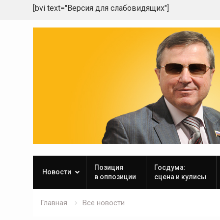
[bvi text="Версия для слабовидящих"]
Skip
to
content
Позиция
Госдума:
Новости
в оппозиции
сцена и кулисы
Главная
Все новости