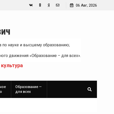
06 Авг, 2026
Вконтакте
Одноклассники
Yandex
E-
Zen
mail
вич
а по науке и высшему образованию;
ого движения «Образование – для всех».
 культура
ное
Образование —
о
для всех