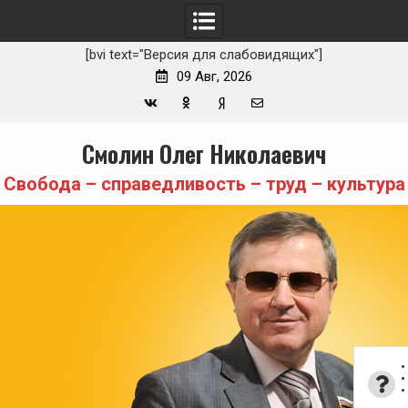
[bvi text="Версия для слабовидящих"]
09 Авг, 2026
Вконтакте
Одноклассники
Yandex
E-
Skip
Смолин Олег Николаевич
Zen
mail
to
content
Свобода – справедливость – труд – культура