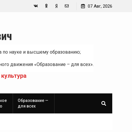
07 Авг, 2026
Вконтакте
Одноклассники
Yandex
E-
Zen
mail
вич
а по науке и высшему образованию;
ого движения «Образование – для всех».
 культура
ное
Образование —
о
для всех