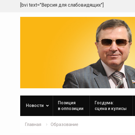
[bvi text="Версия для слабовидящих"]
Skip
to
content
Позиция
Госдума:
Новости
в оппозиции
сцена и кулисы
Главная
Образование