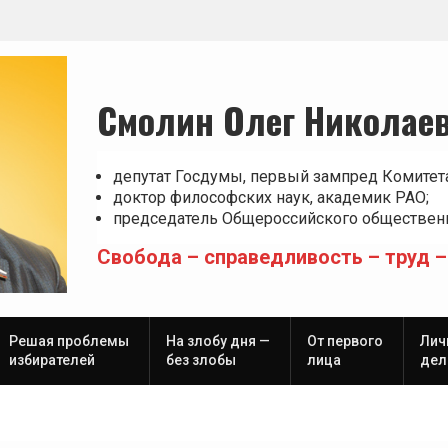
Смолин Олег Николае
депутат Госдумы, первый зампред Комитет
доктор философских наук, академик РАО;
председатель Общероссийского общественн
Свобода – справедливость – труд –
Решая проблемы
На злобу дня —
От первого
Лич
избирателей
без злобы
лица
дел