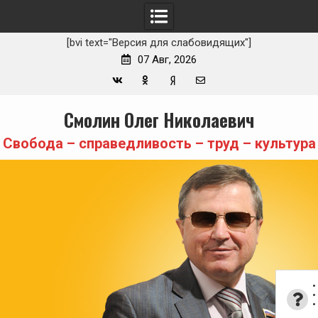
[bvi text="Версия для слабовидящих"]
07 Авг, 2026
Вконтакте
Одноклассники
Yandex
E-
Skip
Смолин Олег Николаевич
Zen
mail
to
content
Свобода – справедливость – труд – культура