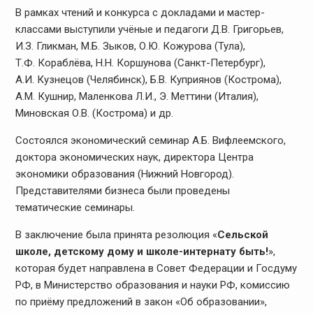
В рамках чтений и конкурса с докладами и мастер-
классами выступили учёные и педагоги Д.В. Григорьев,
И.З. Гликман, М.Б. Зыков, О.Ю. Кожурова (Тула),
Т.Ф. Кораблёва, Н.Н. Коршунова (Санкт-Петербург),
А.И. Кузнецов (Челябинск), Б.В. Куприянов (Кострома),
А.М. Кушнир, Маленкова Л.И., Э. Меттини (Италия),
Миновская О.В. (Кострома) и др.
Состоялся экономический семинар А.Б. Вифлеемского,
доктора экономических наук, директора Центра
экономики образования (Нижний Новгород).
Представителями бизнеса были проведены
тематические семинары.
В заключение была принята резолюция «
Сельской
школе, детскому дому и школе-интернату быть!
»,
которая будет направлена в Совет Федерации и Госдуму
РФ, в Министерство образования и науки РФ, комиссию
по приёму предложений в закон «Об образовании»,