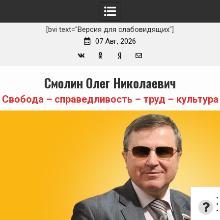
[bvi text="Версия для слабовидящих"]
07 Авг, 2026
Вконтакте
Одноклассники
Yandex
E-
Skip
Смолин Олег Николаевич
Zen
mail
to
content
Свобода – справедливость – труд – культура