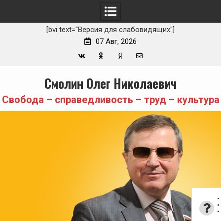
[bvi text="Версия для слабовидящих"]
07 Авг, 2026
Вконтакте
Одноклассники
Yandex
E-
Skip
Смолин Олег Николаевич
Zen
mail
to
content
Свобода – справедливость – труд – культура