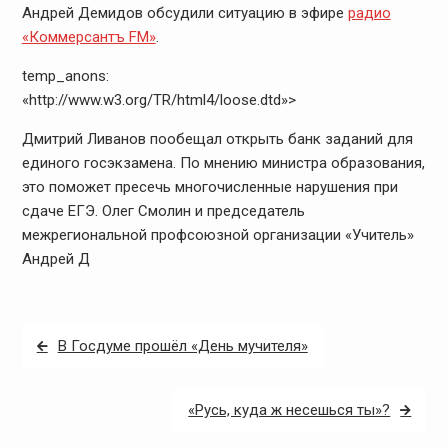
Андрей Демидов обсудили ситуацию в эфире
радио
«Коммерсантъ FM»
.
temp_anons:
«http://www.w3.org/TR/html4/loose.dtd»>
Дмитрий Ливанов пообещал открыть банк заданий для
единого госэкзамена. По мнению министра образования,
это поможет пресечь многочисленные нарушения при
сдаче ЕГЭ. Олег Смолин и председатель
межрегиональной профсоюзной организации «Учитель»
Андрей Д
Навигация
В Госдуме прошёл «День мучителя»
по
записям
«Русь, куда ж несешься ты»?