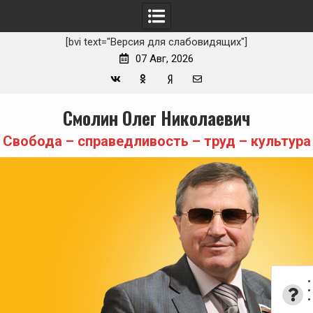
[bvi text="Версия для слабовидящих"]
07 Авг, 2026
Вконтакте
Одноклассники
Yandex
E-
Skip
Смолин Олег Николаевич
Zen
mail
to
content
Свобода – справедливость – труд – культура