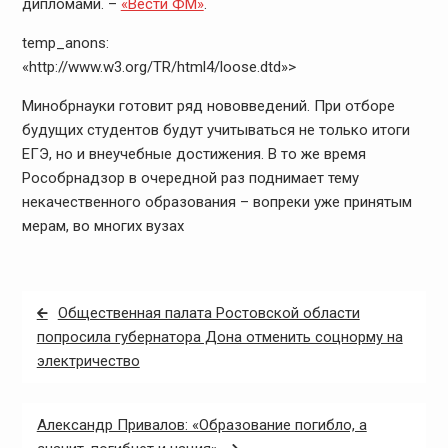
дипломами. –
«Вести ФМ»
.
temp_anons:
«http://www.w3.org/TR/html4/loose.dtd»>
Минобрнауки готовит ряд нововведений. При отборе
будущих студентов будут учитываться не только итоги
ЕГЭ, но и внеучебные достижения. В то же время
Рособрнадзор в очередной раз поднимает тему
некачественного образования – вопреки уже принятым
мерам, во многих вузах
Навигация
Общественная палата Ростовской области
по
попросила губернатора Дона отменить соцнорму на
электричество
записям
Александр Привалов: «Образование погибло, а