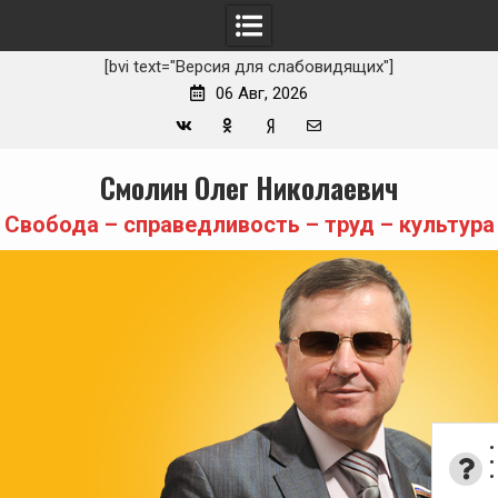
[bvi text="Версия для слабовидящих"]
06 Авг, 2026
Вконтакте
Одноклассники
Yandex
E-
Skip
Смолин Олег Николаевич
Zen
mail
to
content
Свобода – справедливость – труд – культура