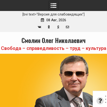
[bvi text="Версия для слабовидящих"]
08 Авг, 2026
Вконтакте
Одноклассники
Yandex
E-
Skip
Смолин Олег Николаевич
Zen
mail
to
content
Свобода – справедливость – труд – культура