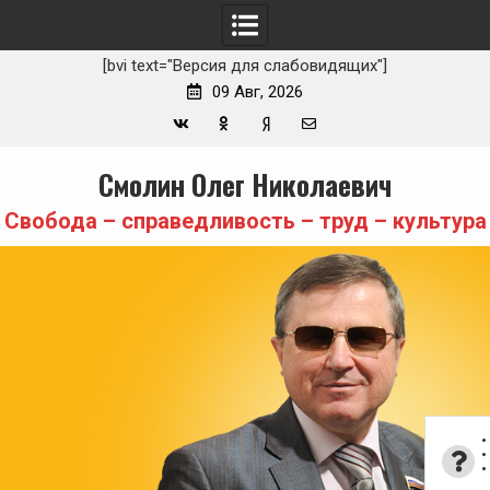
[bvi text="Версия для слабовидящих"]
09 Авг, 2026
Вконтакте
Одноклассники
Yandex
E-
Skip
Смолин Олег Николаевич
Zen
mail
to
content
Свобода – справедливость – труд – культура