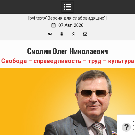
[bvi text="Версия для слабовидящих"]
07 Авг, 2026
Вконтакте
Одноклассники
Yandex
E-
Skip
Смолин Олег Николаевич
Zen
mail
to
content
Свобода – справедливость – труд – культура