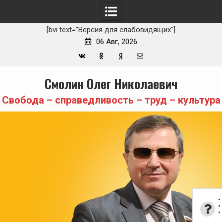
[bvi text="Версия для слабовидящих"]
06 Авг, 2026
Вконтакте
Одноклассники
Yandex
E-
Skip
Смолин Олег Николаевич
Zen
mail
to
content
Свобода – справедливость – труд – культура