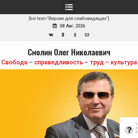
[bvi text="Версия для слабовидящих"]
08 Авг, 2026
Вконтакте
Одноклассники
Yandex
E-
Skip
Смолин Олег Николаевич
Zen
mail
to
content
Свобода – справедливость – труд – культура