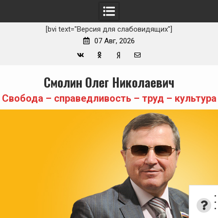
[bvi text="Версия для слабовидящих"]
07 Авг, 2026
Вконтакте
Одноклассники
Yandex
E-
Skip
Смолин Олег Николаевич
Zen
mail
to
content
Свобода – справедливость – труд – культура