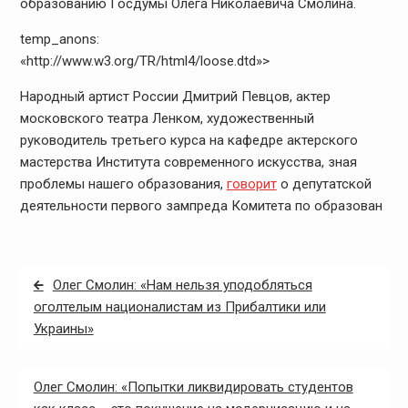
образованию Госдумы Олега Николаевича Смолина.
temp_anons:
«http://www.w3.org/TR/html4/loose.dtd»>
Народный артист России Дмитрий Певцов, актер
московского театра Ленком, художественный
руководитель третьего курса на кафедре актерского
мастерства Института современного искусства, зная
проблемы нашего образования,
говорит
о депутатской
деятельности первого зампреда Комитета по образован
Навигация
Олег Смолин: «Нам нельзя уподобляться
по
оголтелым националистам из Прибалтики или
Украины»
записям
Олег Смолин: «Попытки ликвидировать студентов