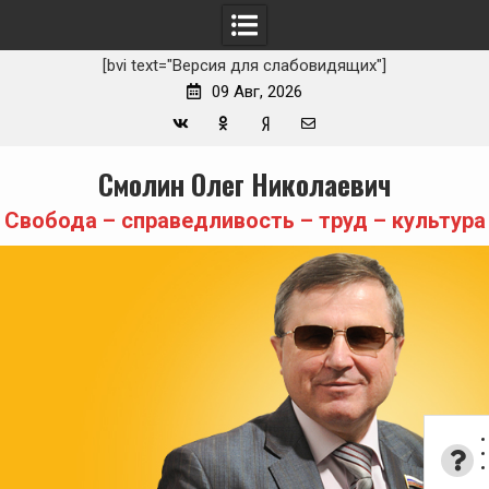
[bvi text="Версия для слабовидящих"]
09 Авг, 2026
Вконтакте
Одноклассники
Yandex
E-
Skip
Смолин Олег Николаевич
Zen
mail
to
content
Свобода – справедливость – труд – культура