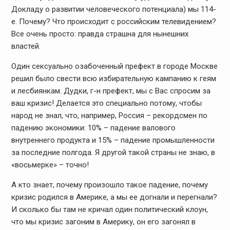
Докладу о развитии человеческого потенциала) мы 114-
е. Почему? Что происходит с российским телевидением?
Все очень просто: правда страшна для нынешних
властей.
Один сексуально озабоченный префект в городе Москве
решил было свести всю избирательную кампанию к геям
и лесбиянкам. Дудки, г-н префект, мы с Вас спросим за
ваш кризис! Делается это специально потому, чтобы
народ не знал, что, например, Россия – рекордсмен по
падению экономики: 10% – падение валового
внутреннего продукта и 15% – падение промышленности
за последние полгода. Я другой такой страны не знаю, в
«восьмерке» – точно!
А кто знает, почему произошло такое падение, почему
кризис родился в Америке, а мы ее догнали и перегнали?
И сколько бы там не кричал один политический клоун,
что мы кризис загоним в Америку, он его загонял в