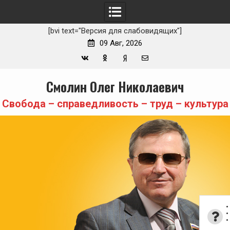
[bvi text="Версия для слабовидящих"]
09 Авг, 2026
Вконтакте
Одноклассники
Yandex
E-
Skip
Смолин Олег Николаевич
Zen
mail
to
content
Свобода – справедливость – труд – культура