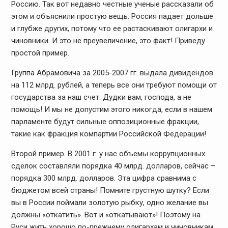
Россию. Так вот недавно честные ученые рассказали об
этом и объяснили простую вещь: Россия падает дольше
и глубже других, потому что ее растаскивают олигархи и
чиновники. И это не преувеличение, это факт! Приведу
простой пример.
Группа Абрамовича за 2005-2007 гг. выдала дивидендов
на 112 млрд. рублей, а теперь все они требуют помощи от
государства за наш счет. Дудки вам, господа, а не
помощь! И мы не допустим этого никогда, если в нашем
парламенте будут сильные оппозиционные фракции,
такие как фракция компартии Российской Федерации!
Второй пример. В 2001 г. у нас объемы коррупционных
сделок составляли порядка 40 млрд. долларов, сейчас –
порядка 300 млрд. долларов. Эта цифра сравнима с
бюджетом всей страны! Помните грустную шутку? Если
вы в России поймали золотую рыбку, одно желание вы
должны «откатить». Вот и «откатывают»! Поэтому на
Руси жить хорошо по-прежнему олигархам и чиновникам.