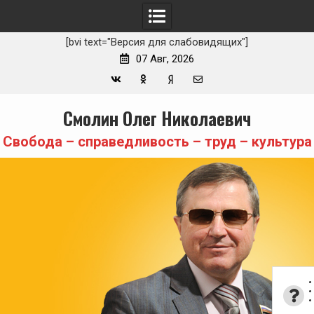
[bvi text="Версия для слабовидящих"]
07 Авг, 2026
Вконтакте
Одноклассники
Yandex
E-
Skip
Смолин Олег Николаевич
Zen
mail
to
content
Свобода – справедливость – труд – культура