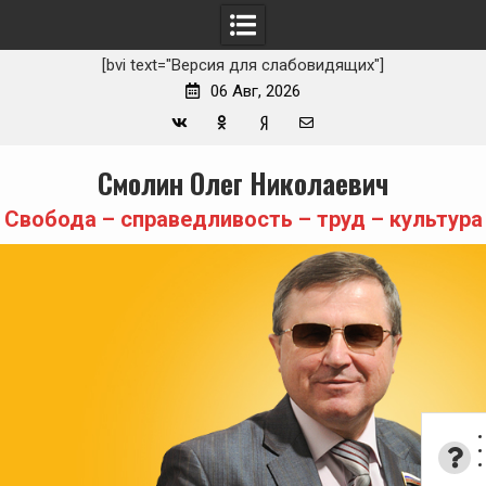
[bvi text="Версия для слабовидящих"]
06 Авг, 2026
Вконтакте
Одноклассники
Yandex
E-
Skip
Смолин Олег Николаевич
Zen
mail
to
content
Свобода – справедливость – труд – культура