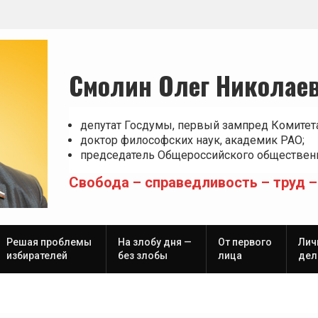
Смолин Олег Николае
депутат Госдумы, первый зампред Комитет
доктор философских наук, академик РАО;
председатель Общероссийского общественн
Свобода – справедливость – труд –
Решая проблемы
На злобу дня —
От первого
Лич
избирателей
без злобы
лица
дел