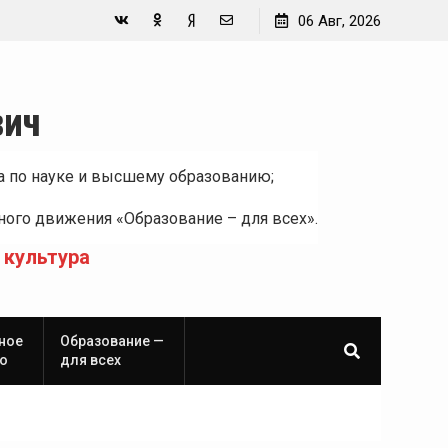
06 Авг, 2026
Вконтакте
Одноклассники
Yandex
E-
Zen
mail
вич
а по науке и высшему образованию;
ого движения «Образование – для всех».
 культура
ное
Образование —
о
для всех