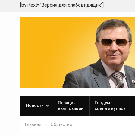
[bvi text="Версия для слабовидящих"]
Skip
to
content
Позиция
Госдума:
Новости
в оппозиции
сцена и кулисы
Главная
Общество