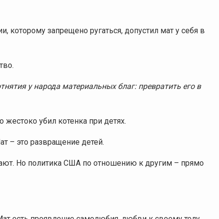
, которому запрещено ругаться, допустил мат у себя в
тво.
 отнятия у народа материальных
благ: превратить его в
о жестоко убил котенка при детях.
ат – это развращение детей.
ают. Но политика США по отношению к другим – прямо
 Мат есть проявление самолюбия, любви к своему телу.