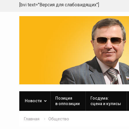
[bvi text="Версия для слабовидящих"]
Skip
to
content
Позиция
Госдума:
Новости
в оппозиции
сцена и кулисы
Главная
Общество