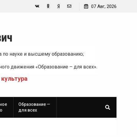
07 Авг, 2026
Вконтакте
Одноклассники
Yandex
E-
Zen
mail
вич
а по науке и высшему образованию;
ого движения «Образование – для всех».
 культура
ное
Образование —
о
для всех