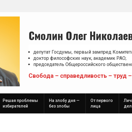
Смолин Олег Николае
депутат Госдумы, первый зампред Комитет
доктор философских наук, академик РАО;
председатель Общероссийского общественн
Свобода – справедливость – труд –
Решая проблемы
На злобу дня —
От первого
Лич
избирателей
без злобы
лица
дел