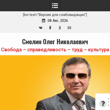
[bvi text="Версия для слабовидящих"]
08 Авг, 2026
Вконтакте
Одноклассники
Yandex
E-
Skip
Смолин Олег Николаевич
Zen
mail
to
content
Свобода – справедливость – труд – культура