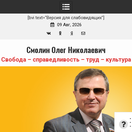
[bvi text="Версия для слабовидящих"]
09 Авг, 2026
Вконтакте
Одноклассники
Yandex
E-
Skip
Смолин Олег Николаевич
Zen
mail
to
content
Свобода – справедливость – труд – культура