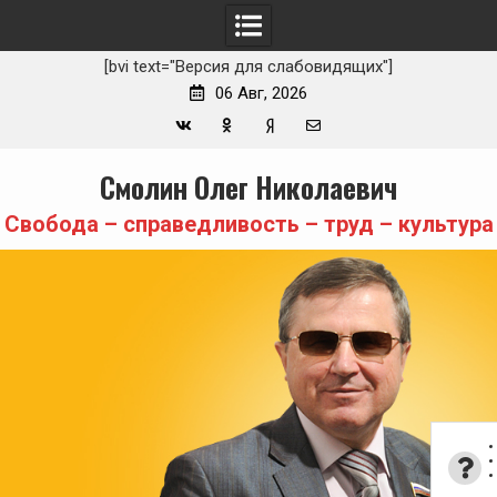
[bvi text="Версия для слабовидящих"]
06 Авг, 2026
Вконтакте
Одноклассники
Yandex
E-
Skip
Смолин Олег Николаевич
Zen
mail
to
content
Свобода – справедливость – труд – культура