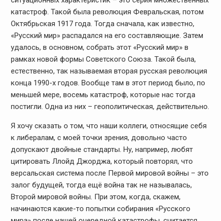
ситуационных характеристик – это серия множественных
катастроф. Такой была революция Февральская, потом
Октябрьская 1917 года. Тогда сначала, как известно,
«Русский мир» распадался на его составляющие. Затем
удалось, в основном, собрать этот «Русский мир» в
рамках новой формы Советского Союза. Такой была,
естественно, так называемая вторая русская революция
конца 1990-х годов. Вообще там в этот период было, по
меньшей мере, восемь катастроф, которые нас тогда
постигли. Одна из них – геополитическая, действительно.
Я хочу сказать о том, что наши коллеги, относящие себя
к либералам, с моей точки зрения, довольно часто
допускают двойные стандарты. Ну, например, любят
цитировать Ллойд Джорджа, который повторял, что
версальская система после Первой мировой войны – это
залог будущей, тогда ещё война так не называлась,
Второй мировой войны. При этом, когда, скажем,
начинаются какие-то попытки собирания «Русского
мира» после нашей очередной катастрофы, считается,