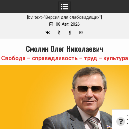
[bvi text="Версия для слабовидящих"]
08 Авг, 2026
Вконтакте
Одноклассники
Yandex
E-
Skip
Смолин Олег Николаевич
Zen
mail
to
content
Свобода – справедливость – труд – культура