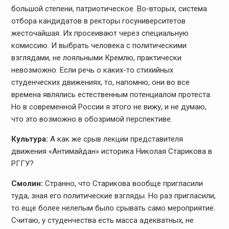
большой степени, патриотическое. Во-вторых, система
отбора кандидатов в ректоры госуниверситетов
жесточайшая. Их просеивают через специальную
комиссию. И выбрать человека с политическими
взглядами, не лояльными Кремлю, практически
невозможно. Если речь о каких-то стихийных
студенческих движениях, то, напомню, они во все
времена являлись естественным потенциалом протеста.
Но в современной России я этого не вижу, и не думаю,
что это возможно в обозримой перспективе.
Культура:
А как же срыв лекции представителя
движения «Антимайдан» историка Николая Старикова в
РГГУ?
Смолин:
Странно, что Старикова вообще пригласили
туда, зная его политические взгляды. Но раз пригласили,
то еще более нелепым было срывать само мероприятие.
Считаю, у студенчества есть масса адекватных, не