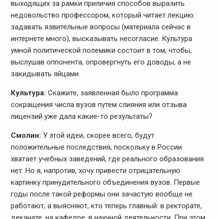
выходящих за рамки приличия способов выразить
недовольство профессором, который читает лекцию:
задавать язвительные вопросы (материала сейчас в
интернете много), высказывать несогласие. Культура
умной политической полемики состоит в том, чтобы,
выслушав оппонента, опровергнуть его доводы, а не
закидывать яйцами.
Культура:
Скажите, заявленная было программа
сокращения числа вузов путем слияния или отзыва
лицензий уже дала какие-то результаты?
Смолин:
У этой идеи, скорее всего, будут
положительные последствия, поскольку в России
хватает учебных заведений, где реального образования
нет. Но я, напротив, хочу привести отрицательную
картинку принудительного объединения вузов. Первые
годы после такой реформы они зачастую вообще не
работают, а выясняют, кто теперь главный: в ректорате,
деканате, на кафедре, в научной деятельности. При этом