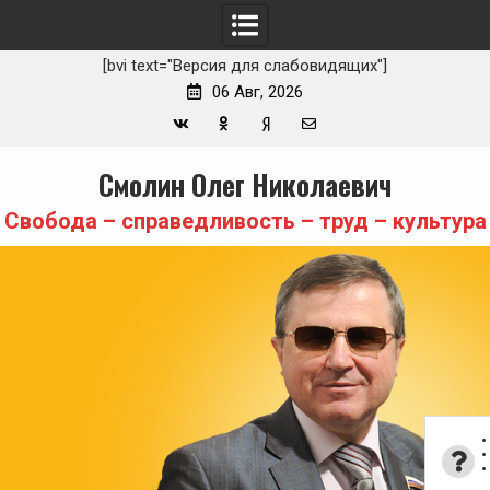
[bvi text="Версия для слабовидящих"]
06 Авг, 2026
Вконтакте
Одноклассники
Yandex
E-
Skip
Смолин Олег Николаевич
Zen
mail
to
content
Свобода – справедливость – труд – культура