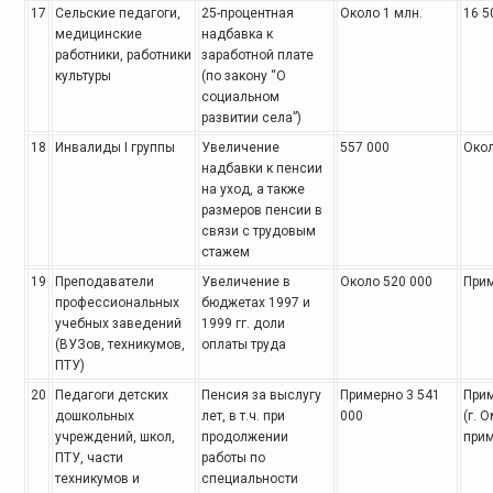
17
Сельские педагоги,
25-процентная
Около 1 млн.
16 5
медицинские
надбавка к
работники, работники
заработной плате
культуры
(по закону “О
социальном
развитии села”)
18
Инвалиды I группы
Увеличение
557 000
Окол
надбавки к пенсии
на уход, а также
размеров пенсии в
связи с трудовым
стажем
19
Преподаватели
Увеличение в
Около 520 000
Прим
профессиональных
бюджетах 1997 и
учебных заведений
1999 гг. доли
(ВУЗов, техникумов,
оплаты труда
ПТУ)
20
Педагоги детских
Пенсия за выслугу
Примерно 3 541
Прим
дошкольных
лет, в т.ч. при
000
(г. 
учреждений, школ,
продолжении
прим
ПТУ, части
работы по
техникумов и
специальности