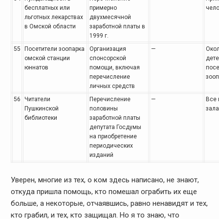
бесплатных или
примерно
чел
льготных лекарствах
двухмесячной
в Омской области
заработной платы в
1999 г.
55
Посетители зоопарка
Организация
—
Окол
омской станции
спонсорской
дете
юннатов
помощи, включая
пос
перечисление
зооп
личных средств
56
Читатели
Перечисление
—
Все 
Пушкинской
половины
зала
библиотеки
заработной платы
депутата Госдумы
на приобретение
периодических
изданий
Уверен, многие из тех, о ком здесь написано, не знают,
откуда пришла помощь, кто помешал ограбить их еще
больше, а некоторые, отчаявшись, равно ненавидят и тех,
кто грабил, и тех, кто защищал. Но я то знаю, что