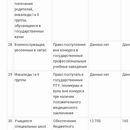
попечения
родителей,
инвалиды I и II
группы,
обучающиеся в
государственных
вузах
28
Военнослужащие,
Право поступления
Данных нет
Данн
уволенные в запас
вне конкурса в
государственные
профессиональные
учебные заведения
29
Инвалиды I и II
Право поступать в
Данных нет
Данн
группы
государственные
ПТУ, техникумы и
вузы вне конкурса
при наличии
положительного
медицинского
заключения
30
Учащиеся
Обеспечение
12 700
165
специальных школ
бюджетного