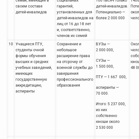
семьи, имеющие в
социальных
100 тысяч только
1400
своем составе
гарантий,
детей-инвалидов.
Пот
детей-инвалидов
установленных для
Потенциально —
окол
детей-инвалидов на
более 2 000 000
чел
лиц от 16 до 18 лет
и, соответственно,
членов их семей
10
Учащиеся ПТУ,
Сохранение и
ВУЗы —
Окол
студенты очной
небольшое
2 000 000,
чело
формы обучения
расширение права
собс
СУЗы —
высших и средних
на отсрочку от
юно
1 500 000,
учебных заведений,
военной службы до
48 0
имеющих
завершения
ПТУ — 1 667 000,
государственную
профессионального
аккредитацию,
образования
аспиранты —
аспиранты
70 000.
Итого: 5 237 000,
из них
собственно
юноши около
2 530 000