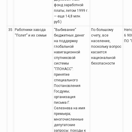
фонд заработной
платы; летом 1999 г.
— еще 14,8 млн.
руб.)
35
Работники завода
“Выбивание”
По большому
Неп
“Полет” и их семьи
бюджетных денег
счету, все
6 90
на поддержку
население,
ПО “
глобальной
поскольку вопрос
навигационной
касается
спутниковой
национальной
системы
безопасности
“ГЛОНАСС”:
принятие
специального
Постановления
Госдумы;
организация
письма Г.
Селезнева на имя
премьера;
многочисленные
депутатские
запросы: походы к