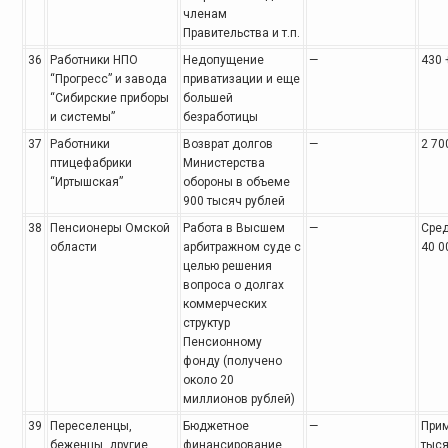
членам
Правительства и т.п.
36
Работники НПО
Недопущение
—
430 
“Прогресс” и завода
приватизации и еще
“Сибирские приборы
большей
и системы”
безработицы
37
Работники
Возврат долгов
—
2 70
птицефабрики
Министерства
“Иртышская”
обороны в объеме
900 тысяч рублей
38
Пенсионеры Омской
Работа в Высшем
—
Сред
области
арбитражном суде с
40 0
целью решения
вопроса о долгах
коммерческих
структур
Пенсионному
фонду (получено
около 20
миллионов рублей)
39
Переселенцы,
Бюджетное
—
Прим
беженцы, другие
финансирование
тыся