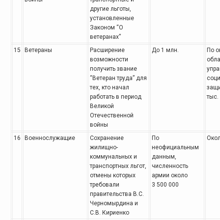
другие льготы,
установленные
Законом “О
ветеранах”
15
Ветераны
Расширение
До 1 млн.
По о
возможности
обла
получить звание
упра
“Ветеран труда” для
соц
тех, кто начал
защи
работать в период
тыс.
Великой
Отечественной
войны
16
Военнослужащие
Сохранение
По
Окол
жилищно-
неофициальным
коммунальных и
данным,
транспортных льгот,
численность
отмены которых
армии около
требовали
3 500 000
правительства В.С.
Черномырдина и
С.В. Кириенко