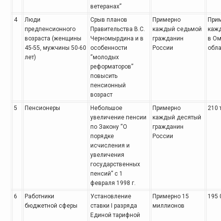
ветеранах”
4
Люди
Срыв планов
Примерно
При
предпенсионного
Правительства В.С.
каждый седьмой
каж
возраста (женщины
Черномырдина и в
гражданин
в О
45-55, мужчины 50-60
особенности
России
обла
лет)
“молодых
реформаторов”
повысить
пенсионный
возраст
5
Пенсионеры
Небольшое
Примерно
210 
увеличение пенсии
каждый десятый
по Закону “О
гражданин
порядке
России
исчисления и
увеличения
государственных
пенсий” с 1
февраля 1998 г.
6
Работники
Установление
Примерно 15
195 
бюджетной сферы
ставки I разряда
миллионов
Единой тарифной