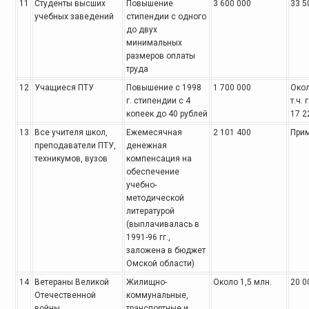
11
Студенты высших
Повышение
3 600 000
33 5
учебных заведений
стипендии с одного
до двух
минимальных
размеров оплаты
труда
12
Учащиеся ПТУ
Повышение с 1998
1 700 000
Окол
г. стипендии с 4
т.ч. 
копеек до 40 рублей
17 2
13
Все учителя школ,
Ежемесячная
2 101 400
Прим
преподаватели ПТУ,
денежная
техникумов, вузов
компенсация на
обеспечение
учебно-
методической
литературой
(выплачивалась в
1991-96 гг.,
заложена в бюджет
Омской области)
14
Ветераны Великой
Жилищно-
Около 1,5 млн.
20 0
Отечественной
коммунальные,
войны
транспортные и