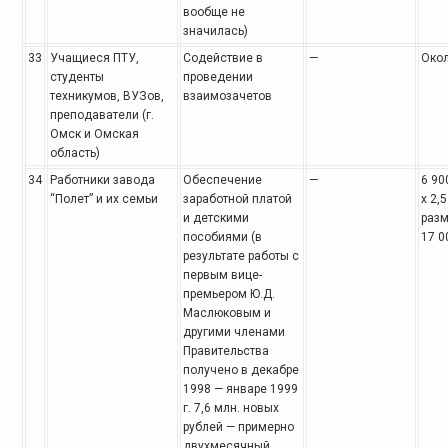
вообще не
значилась)
33
Учащиеся ПТУ,
Содействие в
—
Окол
студенты
проведении
техникумов, ВУЗов,
взаимозачетов
преподаватели (г.
Омск и Омская
область)
34
Работники завода
Обеспечение
—
6 90
“Полет” и их семьи
заработной платой
х 2,
и детскими
разм
пособиями (в
17 0
результате работы с
первым вице-
премьером Ю.Д.
Маслюковым и
другими членами
Правительства
получено в декабре
1998 — январе 1999
г. 7,6 млн. новых
рублей — примерно
двухмесячный