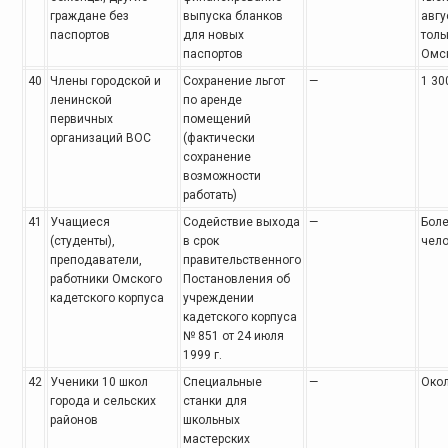
граждане без
выпуска бланков
авгу
паспортов
для новых
толь
паспортов
Омск
40
Члены городской и
Сохранение льгот
—
1 30
ленинской
по аренде
первичных
помещений
организаций ВОС
(фактически
сохранение
возможности
работать)
41
Учащиеся
Содействие выхода
—
Боле
(студенты),
в срок
чел
преподаватели,
правительственного
работники Омского
Постановления об
кадетского корпуса
учреждении
кадетского корпуса
№ 851 от 24 июля
1999 г.
42
Ученики 10 школ
Специальные
—
Окол
города и сельских
станки для
районов
школьных
мастерских