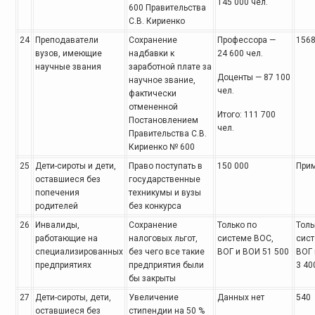
145 000 чел.
600 Правительства
С.В. Кириенко
24
Преподаватели
Сохранение
Профессора —
156
вузов, имеющие
надбавки к
24 600 чел.
научные звания
заработной плате за
Доценты — 87 100
научное звание,
чел.
фактически
отмененной
Итого: 111 700
Постановлением
чел.
Правительства С.В.
Кириенко № 600
25
Дети-сироты и дети,
Право поступать в
150 000
Прим
оставшиеся без
государственные
попечения
техникумы и вузы
родителей
без конкурса
26
Инвалиды,
Сохранение
Только по
Толь
работающие на
налоговых льгот,
системе ВОС,
сист
специализированных
без чего все такие
ВОГ и ВОИ 51 500
ВОГ 
предприятиях
предприятия были
3 40
бы закрыты
27
Дети-сироты, дети,
Увеличение
Данных нет
540
оставшиеся без
стипендии на 50 %