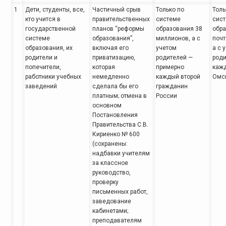
1
Дети, студенты, все,
Частичный срыв
Только по
Толь
кто учится в
правительственных
системе
сис
государственной
планов “реформы
образования 38
обра
системе
образования”,
миллионов, а с
почт
образования, их
включая его
учетом
а с 
родители и
приватизацию,
родителей —
роди
попечители,
которая
примерно
кажд
работники учебных
немедленно
каждый второй
Омск
заведений
сделала бы его
гражданин
платным; отмена в
России
основном
Постановления
Правительства С.В.
Кириенко № 600
(сохранены:
надбавки учителям
за классное
руководство,
проверку
письменных работ,
заведование
кабинетами;
преподавателям