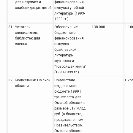
для незрячих и
финансирования
слабовидящих детей
выпуска учебной
литературы (1993-
1999 гг.)
31
Читатели
Обеспечение
138 000
1 10
специальных
бюджетного
библиотек для
финансирования
слепых
выпуска
брайлевской
литературы,
журналов и
“говорящей книги”
(1993-1999 гг.)
32
Бюджетники Омской
Содействие
—
Окол
области
выделению в
бюджете 1999 г.
трансферта для
Омской области в
размере 317 млрд.
руб. (в бюджете,
представленном
Правительством,
Омская область