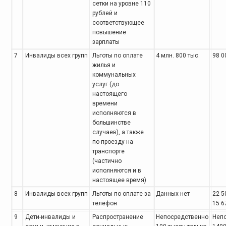
сетки на уровне 110
рублей и
соответствующее
повышение
зарплаты
7
Инвалиды всех групп
Льготы по оплате
4 млн. 800 тыс.
98 0
жилья и
коммунальных
услуг (до
настоящего
времени
исполняются в
большинстве
случаев), а также
по проезду на
транспорте
(частично
исполняются и в
настоящее время)
8
Инвалиды всех групп
Льготы по оплате за
Данных нет
22 5
телефон
15 6
9
Дети-инвалиды и
Распространение
Непосредственно
Неп