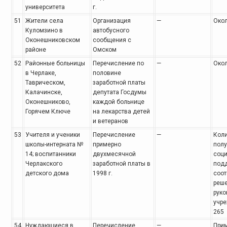
университета
г.
51
Жители села
Организация
—
Окол
Куломзино в
автобусного
Оконешниковском
сообщения с
районе
Омском
52
Районные больницы
Перечисление по
—
Окол
в Черлаке,
половине
Таврическом,
заработной платы
Калачинске,
депутата Госдумы
Оконешниково,
каждой больнице
Горячем Ключе
на лекарства детей
и ветеранов
53
Учителя и ученики
Перечисление
—
Кол
школы-интерната №
примерно
пол
14; воспитанники
двухмесячной
соц
Черлакского
заработной платы в
подд
детского дома
1998 г.
соот
реш
руко
учр
265
54
Нуждающиеся в
Перечисление
—
Прим