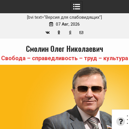
[bvi text="Версия для слабовидящих"]
07 Авг, 2026
Вконтакте
Одноклассники
Yandex
E-
Skip
Смолин Олег Николаевич
Zen
mail
to
content
Свобода – справедливость – труд – культура