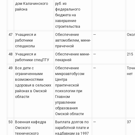
дом Калачинского
руб. из
района
федерального
бюджета на
завершение
строительства
47
Учащиеся и
Обеспечение
—
Окол
работники
автомобилем, мини-
спецшколы
прачечной
48
Учащиеся и
Обеспечение мини-
—
215
работники спецПТУ
пекарней
49
Все дети с
Обеспечение
—
Точ
ограниченными
микроавтобусом
нет
возможностями
Центра
здоровья в сельских
практической
районах в Омской
психологии при
области
Главном
управлении
образования
Омской области
50
Военная кафедра
Выплата долгов по
—
37
Омского
заработной плате и
технического
надбавкам за 1997