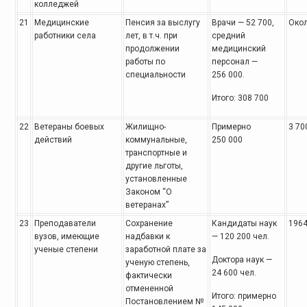
колледжей
21
Медицинские
Пенсия за выслугу
Врачи — 52 700,
Окол
работники села
лет, в т.ч. при
средний
продолжении
медицинский
работы по
персонал —
специальности
256 000.
Итого: 308 700
22
Ветераны боевых
Жилищно-
Примерно
3 70
действий
коммунальные,
250 000
транспортные и
другие льготы,
установленные
Законом “О
ветеранах”
23
Преподаватели
Сохранение
Кандидаты наук
196
вузов, имеющие
надбавки к
— 120 200 чел.
ученые степени
заработной плате за
Доктора наук —
ученую степень,
24 600 чел.
фактически
отмененной
Итого: примерно
Постановлением №