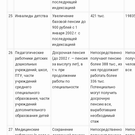
последующей
индексацией
25
Инвалиды детства
Увеличение
421 тыс.
1983
базовой
пенсии до
900 рублей с 1
января 2002 г. с
последующей
индексацией
26
Педагогические
Досрочная пенсия
Непосредственно
Непо
работники
детских
(до 2002 г. — пенсия
получают
пенсию
полу
дошкольных
за выслугу лет), в
более 388 тыс., из
челов
учреждений, школ,
т.ч. при
них продолжает
все.
ПТУ, части
продолжении
работать более
учреждений
работы по
336 тыс.
среднего
специальности
Потенциально
специального
могут получить
образования, части
досрочную
учреждений
пенсию все,
дополнительного
выработавшие
образования детей
необходимый
стаж
27
Медицинские
Сохранение
Непосредственно
Непо