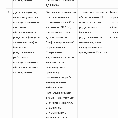
учреждений
частично платным
для всех
2
Дети, студенты,
Отмена в основном
Только по системе
Тольк
все,
кто учится в
Постановления
образования 38
обра
государственной
Правительства С.В.
млн., с учетом
тыс.,
системе
Кириенко № 600,
родителей и
и бли
образования, их
частичный срыв
близких
— не
родители (лица, их
других
планов
родственников —
второ
заменяющие) и
“реформирования”
не менее,
чем
близкие
образования.
каждый второй
родственники,
Сохранены:
гражданин России
работники
надбавки учителям
государственных
за классное
образовательных
руководство,
учреждений
проверку
письменных работ,
заведование
кабинетами;
преподавателям
вузов — за ученые
степени и звания;
студентам —
относительно
низкая оплата