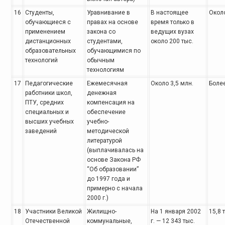
16
Студенты,
Уравнивание в
В настоящее
Около
обучающиеся
с
правах
на основе
время
только в
применением
закона со
ведущих вузах
дистанционных
студентами,
около 200 тыс.
образовательных
обучающимися по
технологий
обычным
технологиям
17
Педагогические
Ежемесячная
Около 3,5 млн.
Более
работники
школ,
денежная
ПТУ, средних
компенсация на
специальных и
обеспечение
высших учебных
учебно-
заведений
методической
литературой
(выплачивалась
на
основе Закона РФ
“Об образовании”
до 1997 года и
примерно с начала
2000 г.)
18
Участники Великой
Жилищно-
На 1 января 2002
15,8 
Отечественной
коммунальные,
г. — 12 343 тыс.