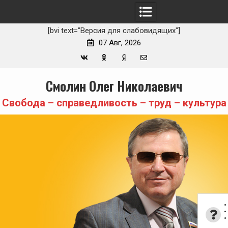
[bvi text="Версия для слабовидящих"]
07 Авг, 2026
Вконтакте
Одноклассники
Yandex
E-
Skip
Смолин Олег Николаевич
Zen
mail
to
content
Свобода – справедливость – труд – культура