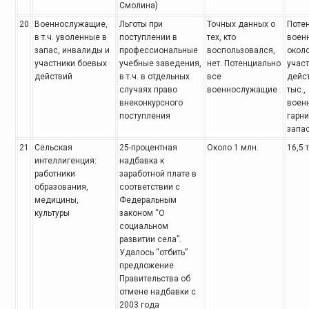
Смолина)
20
Военнослужащие,
Льготы при
Точных данных о
Поте
в
т.ч. уволенные в
поступлении
в
тех,
кто
военн
запас, инвалиды и
профессиональные
воспользовался,
около 
участники боевых
учебные заведения,
нет. Потенциально
учас
действий
в т.ч. в отдельных
все
дейс
случаях право
военнослужащие
тыс.,
внеконкурсного
воен
поступления
гарн
запас
21
Сельская
25-процентная
Около 1 млн.
16,5 
интеллигенция:
надбавка
к
работники
заработной плате в
образования,
соответствии с
медицины,
Федеральным
культуры
законом “О
социальном
развитии села”.
Удалось “отбить”
предложение
Правительства об
отмене надбавки
с
2003 года