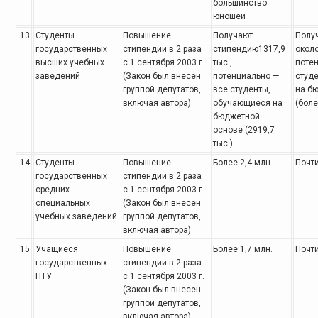
большинство
юношей
13
Студенты
Повышение
Получают
Полу
государственных
стипендии
в 2 раза
стипендию1317,9
около
высших учебных
с 1 сентября 2003 г.
тыс.,
поте
заведений
(Закон был внесен
потенциально
—
студ
группой депутатов,
все студенты,
на б
включая
автора)
обучающиеся на
(боле
бюджетной
основе (2919,7
тыс.)
14
Студенты
Повышение
Более 2,4 млн.
Почти
государственных
стипендии
в 2 раза
средних
с 1 сентября 2003 г.
специальных
(Закон был внесен
учебных заведений
группой депутатов,
включая
автора)
15
Учащиеся
Повышение
Более 1,7 млн.
Почти
государственных
стипендии
в 2 раза
ПТУ
с 1 сентября 2003 г.
(Закон был внесен
группой депутатов,
включая
автора)