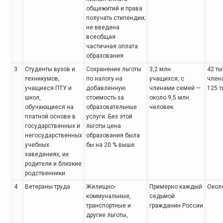
общежитий и права
получать стипендии;
не введена
всеобщая
частичная оплата
образования
3
Студенты вузов и
Сохранение льготы
3,2 млн.
42 ты
техникумов,
по налогу на
учащихся,
с
член
учащиеся ПТУ и
добавленную
членами семей —
125 т
школ,
стоимость за
около 9,5 млн.
обучающиеся на
образовательные
человек
платной основе в
услуги. Без этой
государственных
и
льготы цена
негосударственных
образования была
учебных
бы на 20 % выше.
заведениях, их
родители и близкие
родственники
4
Ветераны труда
Жилищно-
Примерно каждый
Около
коммунальные,
седьмой
транспортные и
гражданин России
другие льготы,