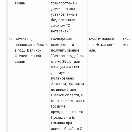
войны
транспортные и
другие льготы,
установленные
Федеральным
законом “О
ветеранах”
19
Ветераны,
Расширение
Точных данных
Точны
начавшие
работать
возможности
нет.
Не менее 1
менее
в годы Великой
получить звание
млн.
Отечественной
“Ветеран труда” при
войны
стаже 35 лет для
женщин и 40 лет
для
мужчин
(установлено
Законом, принятом
по инициативе
Омской области, в
отношении которого
Госдума
преодолевала вето
Президента Б.
Ельцина при
активной работе О.