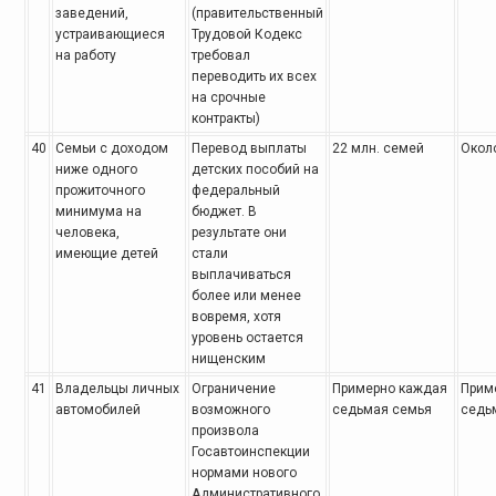
заведений,
(правительственный
устраивающиеся
Трудовой Кодекс
на работу
требовал
переводить их всех
на срочные
контракты)
40
Семьи с доходом
Перевод выплаты
22 млн. семей
Около
ниже
одного
детских
пособий на
прожиточного
федеральный
минимума на
бюджет. В
человека,
результате они
имеющие детей
стали
выплачиваться
более
или менее
вовремя, хотя
уровень остается
нищенским
41
Владельцы личных
Ограничение
Примерно каждая
Прим
автомобилей
возможного
седьмая
семья
седь
произвола
Госавтоинспекции
нормами нового
Административного