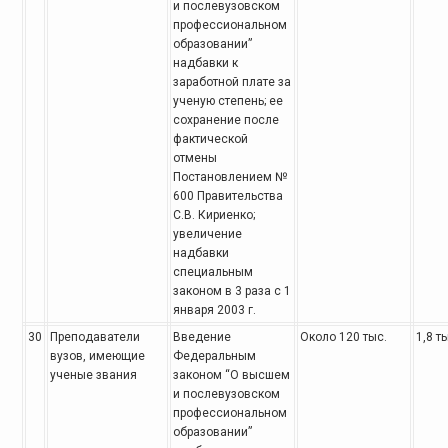
и послевузовском
профессиональном
образовании”
надбавки
к
заработной плате за
ученую степень; ее
сохранение после
фактической
отмены
Постановлением №
600 Правительства
С.В. Кириенко;
увеличение
надбавки
специальным
законом в 3 раза с 1
января 2003 г.
30
Преподаватели
Введение
Около 120 тыс.
1,8 т
вузов,
имеющие
Федеральным
ученые звания
законом “О высшем
и послевузовском
профессиональном
образовании”