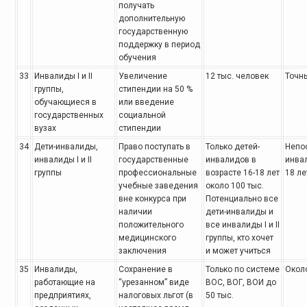
получать
дополнительную
государственную
поддержку в период
обучения
33
Инвалиды I и II
Увеличение
12 тыс. человек
Точны
группы,
стипендии
на 50 %
обучающиеся в
или введение
государственных
социальной
вузах
стипендии
34
Дети-инвалиды,
Право поступать в
Только детей-
Непо
инвалиды
I и II
государственные
инвалидов
в
инва
группы
профессиональные
возрасте 16-18 лет
18 ле
учебные заведения
около 100 тыс.
вне конкурса при
Потенциально все
наличии
дети-инвалиды и
положительного
все
инвалиды I и II
медицинского
группы, кто хочет
заключения
и может учиться
35
Инвалиды,
Сохранение в
Только по системе
Около
работающие
на
“урезанном”
виде
ВОС, ВОГ, ВОИ до
предприятиях,
налоговых льгот (в
50 тыс.