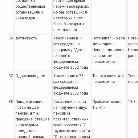
созданных
настоящее время
общественными
переживают кризис,
организациями
но без оставшихся
инвалидов
налоговых льгот
были бы закрыты
немедленно)
36
Дети-сироты
Увеличение в 10
Потенциально все
Поте
раз
средств на
дети-сироты.
сирот
программу “Дети-
Непосредственно
Непо
сироты” в
рассчитать
расс
федеральном
невозможно
бюджете 2002 года
37
Одаренные дети
Увеличение в 75
Точно рассчитать
Точно
раз
средств в
невозможно
нево
федеральном
бюджете 2002 года
38
Лица, имеющие
Сохранение права
Приблизительно
13,8 
право
на две
на получение двух
1,2
млн.
пенсии, в т.ч.:
пенсий (в
граждане, ставшие
правительственных
инвалидами
законопроектах “О
вследствие
трудовых
пенсиях” и
военной
травмы;
“О государственном