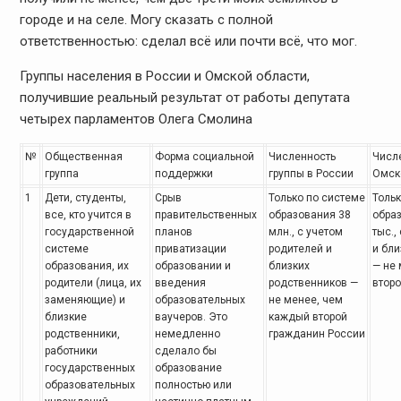
городе и на селе. Могу сказать с полной
ответственностью:
сделал всё или почти всё, что мог.
Группы населения
в России и Омской области,
получившие реальный результат
от работы депутата
четырех парламентов Олега Смолина
№
Общественная
Форма социальной
Численность
Числ
группа
поддержки
группы
в России
Омск
1
Дети, студенты,
Срыв
Только по системе
Тольк
все,
кто учится в
правительственных
образования 38
обра
государственной
планов
млн., с учетом
тыс.,
системе
приватизации
родителей и
и бли
образования, их
образовании и
близких
— не
родители (лица, их
введения
родственников —
второ
заменяющие) и
образовательных
не менее,
чем
близкие
ваучеров. Это
каждый второй
родственники,
немедленно
гражданин России
работники
сделало бы
государственных
образование
образовательных
полностью или