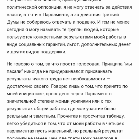
политической оппозиции, я не могу отвечать за действия
власти, в т.ч. и в
Парламенте, а за действия Третьей
Думы не собираюсь отвечать и подавно. И тем
не менее
сегодня я могу называть те группы людей, которые
пользуются конкретными
результатами моей работы в
виде социальных гарантий, льгот, дополнительных денег
и других видов поддержки.
Не говорю о том, за что просто голосовал.
Принципа “мы
пахали” никогда не придерживался: присваивать
результаты чужого
труда нет необходимости —
достаточно своего. Говорю лишь о том, что принято
по
моей инициативе, проведено через Парламент в
значительной степени моими усилиями
или о тех
результатах общей работы, где мое участие было
реальным и заметным.
Прочитав и просчитав таблицу,
легко убедиться в том, что от моей работы в четырех
парламентах пусть маленький, но реальный результат
получили не менее, чем две
трети моих земляков в