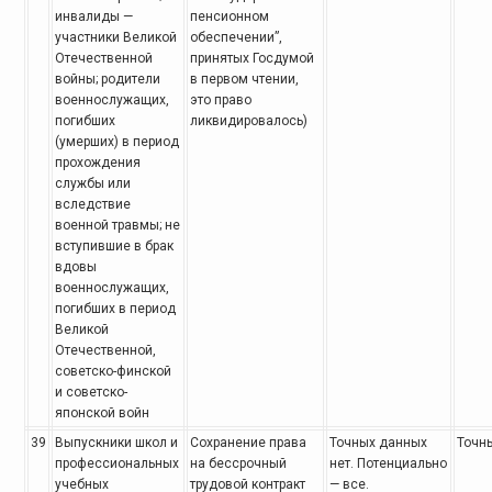
инвалиды —
пенсионном
участники Великой
обеспечении”,
Отечественной
принятых Госдумой
войны; родители
в первом чтении,
военнослужащих,
это право
погибших
ликвидировалось)
(умерших) в период
прохождения
службы или
вследствие
военной
травмы; не
вступившие в брак
вдовы
военнослужащих,
погибших в период
Великой
Отечественной,
советско-финской
и советско-
японской войн
39
Выпускники школ и
Сохранение права
Точных данных
Точны
профессиональных
на бессрочный
нет.
Потенциально
учебных
трудовой контракт
— все.