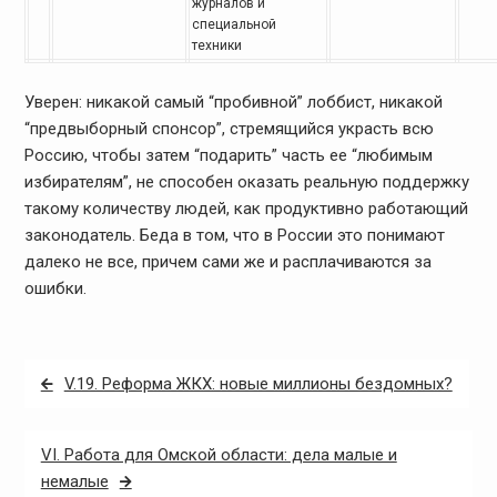
журналов
и
специальной
техники
Уверен: никакой самый “пробивной”
лоббист, никакой
“предвыборный спонсор”, стремящийся украсть всю
Россию, чтобы
затем “подарить” часть ее “любимым
избирателям”, не способен оказать реальную
поддержку
такому количеству людей, как продуктивно работающий
законодатель.
Беда в том, что в России это понимают
далеко не все, причем сами же и расплачиваются
за
ошибки.
Навигация
V.19. Реформа ЖКХ: новые миллионы бездомных?
по
записям
VI. Работа для Омской области: дела малые и
немалые