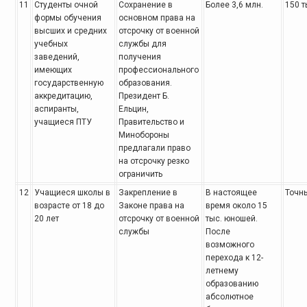
11
Студенты очной
Сохранение в
Более 3,6 млн.
150 т
формы
обучения
основном
права на
высших и средних
отсрочку от военной
учебных
службы для
заведений,
получения
имеющих
профессионального
государственную
образования.
аккредитацию,
Президент Б.
аспиранты,
Ельцин,
учащиеся ПТУ
Правительство и
Минобороны
предлагали право
на отсрочку
резко
ограничить
12
Учащиеся школы в
Закрепление в
В настоящее
Точны
возрасте от 18 до
Законе
права на
время
около 15
20 лет
отсрочку от военной
тыс. юношей.
службы
После
возможного
перехода к 12-
летнему
образованию
абсолютное