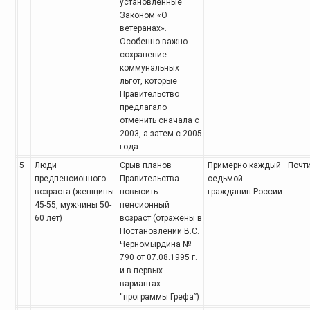
установленные
Законом «О
ветеранах».
Особенно
важно
сохранение
коммунальных
льгот, которые
Правительство
предлагало
отменить сначала с
2003, а затем с 2005
года
5
Люди
Срыв планов
Примерно каждый
Почти
предпенсионного
Правительства
седьмой
возраста (женщины
повысить
гражданин России
45-55, мужчины 50-
пенсионный
60 лет)
возраст (отражены в
Постановлении В.С.
Черномырдина
№
790 от 07.08.1995 г.
и в первых
вариантах
“программы Грефа”)