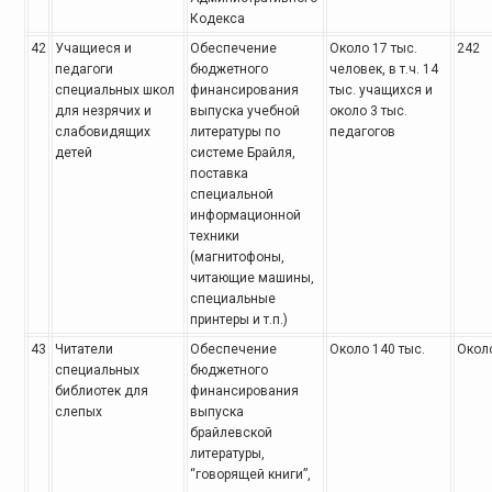
Кодекса
42
Учащиеся и
Обеспечение
Около 17 тыс.
242
педагоги
бюджетного
человек,
в т.ч. 14
специальных школ
финансирования
тыс. учащихся и
для незрячих и
выпуска учебной
около 3 тыс.
слабовидящих
литературы по
педагогов
детей
системе Брайля,
поставка
специальной
информационной
техники
(магнитофоны,
читающие машины,
специальные
принтеры и т.п.)
43
Читатели
Обеспечение
Около 140 тыс.
Около
специальных
бюджетного
библиотек для
финансирования
слепых
выпуска
брайлевской
литературы,
“говорящей книги”,