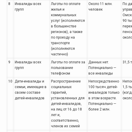
8
Инвалиды всех
Льготы по оплате
Около 11 млн.
По д
групп
жилья и
человек
упра
коммунальных
Омск
услуг (исполняются
90 ты
в большинстве
пере
регионов), а также
пенси
по проезду на
около
транспорте
(исполняются
частично)
9
Инвалиды всех
Льготы по оплате
за
Данных нет.
31,5 
групп
пользование
Потенциально
—
телефоном
все инвалиды
10
Дети-инвалиды и
Распространение
Непосредственно
Непо
семьи,
имеющие в
социальных
100
тысяч детей-
1,5 т
своем составе
гарантий,
инвалидов только
(когд
детей-инвалидов
установленных для
в этом возрасте.
около
детей-инвалидов,
Потенциально —
на лиц от 16 до 18
более 2 млн.
лет и,
соответственно,
членов их семей