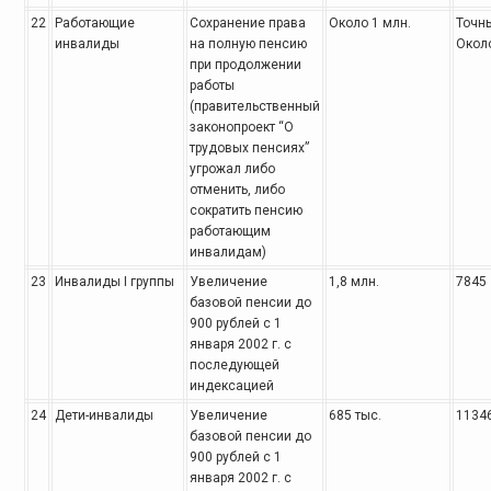
22
Работающие
Сохранение права
Около 1 млн.
Точны
инвалиды
на полную пенсию
Около
при продолжении
работы
(правительственный
законопроект
“О
трудовых пенсиях”
угрожал либо
отменить, либо
сократить пенсию
работающим
инвалидам)
23
Инвалиды I группы
Увеличение
1,8 млн.
7845
базовой
пенсии до
900 рублей с 1
января 2002 г. с
последующей
индексацией
24
Дети-инвалиды
Увеличение
685 тыс.
1134
базовой
пенсии до
900 рублей с 1
января 2002 г. с