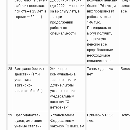
работники
(в селе и
досрочной
пенсии
получают
пенсию
полу
рабочих поселках
(до 2002 г. — пенсии
более 176 тыс., из
челов
при стаже 25 лет, в
за выслугу лет), в
них продолжает
все.
городе — 30 лет)
т.ч. при
работать около
продолжении
146 тыс.
работы
по
Потенциально
специальности
могут получить
досрочную
пенсию все,
проработавшие
необходимое
количество
лет
28
Ветераны боевых
Жилищно-
Точных данных
Более
действий
(в т.ч.
коммунальные,
нет.
участники
транспортные и
афганской,
другие льготы,
чеченской войн)
установленные
Федеральным
законом “О
ветеранах”
29
Преподаватели
Установление
Примерно 156,5
Почти
вузов,
имеющие
Федеральным
тыс.
ученые степени
законом “О высшем