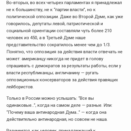
Во-вторых, во всех четырех парламентах
я принадлежал
не к большинству, не к “партии власти”, но к
политической оппозиции.
Даже во Второй Думе, как уже
говорилось, депутаты левой, патриотической и
социальной
ориентации составляли чуть более 210
человек из 450, а в Третьей Думе наше
представительство
сократилось менее чем до 1/3.
Понятно, что оппозиция за действия власти отвечать
не
может: американцу никогда не придет в голову
спрашивать с демократов за результаты
работы, если у
власти республиканцы; англичанину — ругать
оппозиционных консерваторов
за действия правящих
лейбористов.
Только в России можно услышать: “Все
вы
одинаковые…”, когда на самом деле — разные. Или:
“Почему ваша антинародная
Дума…” — когда она
действительно антинародная, но совсем не наша.
Разумеется, как человек, принадлежащий
к