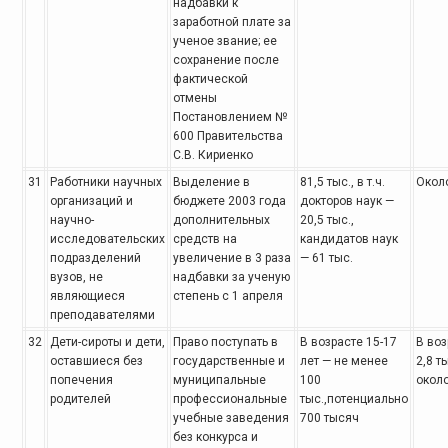
надбавки
к
заработной плате за
ученое звание; ее
сохранение после
фактической
отмены
Постановлением №
600 Правительства
С.В. Кириенко
31
Работники научных
Выделение в
81,5 тыс., в т.ч.
Около
организаций и
бюджете
2003 года
докторов наук —
научно-
дополнительных
20,5 тыс.,
исследовательских
средств на
кандидатов наук
подразделений
увеличение в 3 раза
— 61 тыс.
вузов, не
надбавки за ученую
являющиеся
степень с 1 апреля
преподавателями
32
Дети-сироты и дети,
Право поступать в
В возрасте 15-17
В воз
оставшиеся без
государственные и
лет — не менее
2,8 т
попечения
муниципальные
100
окол
родителей
профессиональные
тыс.,потенциально
учебные заведения
700
тысяч
без
конкурса и