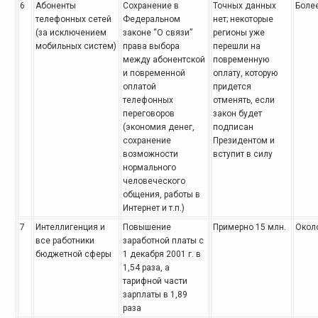
6
Абоненты
Сохранение в
Точных данных
Более
телефонных
сетей
Федеральном
нет;
некоторые
(за исключением
законе “О связи”
регионы уже
мобильных систем)
права выбора
перешли на
между абонентской
повременную
и повременной
оплату, которую
оплатой
придется
телефонных
отменять, если
переговоров
закон будет
(экономия денег,
подписан
сохранение
Президентом и
возможности
вступит в силу
нормального
человеческого
общения, работы в
Интернет и т.п.)
7
Интеллигенция и
Повышение
Примерно 15 млн.
Окол
все
работники
заработной
платы с
бюджетной сферы
1 декабря 2001 г. в
1,54 раза, а
тарифной части
зарплаты в 1,89
раза