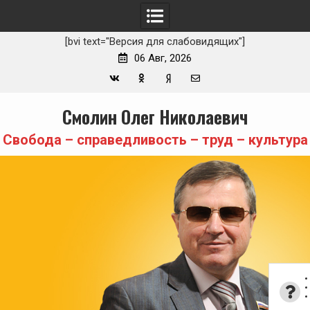
[bvi text="Версия для слабовидящих"]
06 Авг, 2026
Вконтакте
Одноклассники
Yandex
E-
Skip
Смолин Олег Николаевич
Zen
mail
to
content
Свобода – справедливость – труд – культура