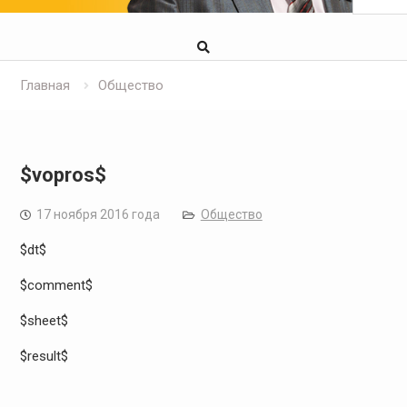
Главная
Общество
$vopros$
17 ноября 2016 года
Общество
$dt$
$comment$
$sheet$
$result$