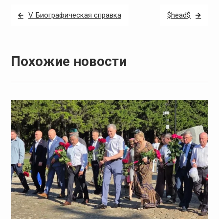
Навигация
V. Биографическая справка
$head$
по
записям
Похожие новости