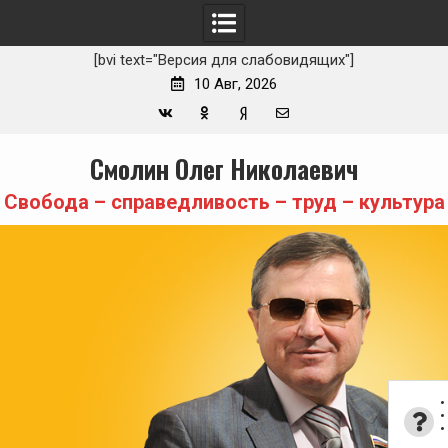
[bvi text="Версия для слабовидящих"]
10 Авг, 2026
Вконтакте
Одноклассники
Yandex
E-
Skip
Смолин Олег Николаевич
Zen
mail
to
content
Свобода – справедливость – труд – культура