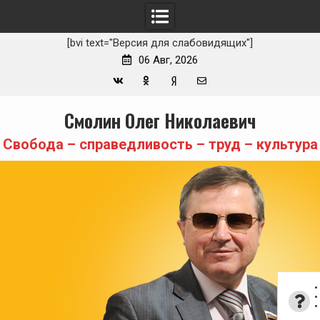
[bvi text="Версия для слабовидящих"]
06 Авг, 2026
Вконтакте
Одноклассники
Yandex
E-
Skip
Смолин Олег Николаевич
Zen
mail
to
content
Свобода – справедливость – труд – культура