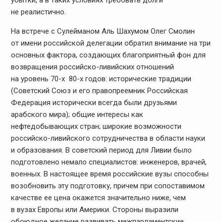
убытки, а в таких условиях требовать долги
не реалистично.
На встрече с Сулейманом Аль Шахумом Олег Смолин
от имени российской делегации обратил внимание на три
основных фактора, создающих благоприятный фон для
возвращения российско-ливийских отношений
на уровень 70-х  80-х годов: исторические традиции
(Советский Союз и его правопреемник Российская
Федерация исторически всегда были друзьями
арабского мира); общие интересы как
нефтедобывающих стран; широкие возможности
российско-ливийского сотрудничества в области науки
и образования. В советский период для Ливии было
подготовлено немало специалистов: инженеров, врачей,
военных. В настоящее время российские вузы способны
возобновить эту подготовку, причем при сопоставимом
качестве ее цена окажется значительно ниже, чем
в вузах Европы или Америки. Стороны выразили
обоюдное желание развивать межпарламентские