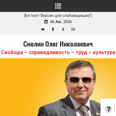
[bvi text="Версия для слабовидящих"]
06 Авг, 2026
Вконтакте
Одноклассники
Yandex
E-
Skip
Смолин Олег Николаевич
Zen
mail
to
content
Свобода – справедливость – труд – культура