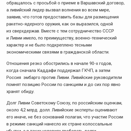
обращалось с просьбой о приеме в Варшавский договор,
а ливийский лидер вызвал волнения во всем мире,
заявив, что готов предоставить базы для размещения
ракетно-ядерного оружия, как он выразился, одной
из сверхдержав. Вместе с тем сотрудничество СССР
и Ливии имело, по преимуществу, военно-технический
характер и не было подкреплено тесными
экономическими связями в гражданской области.
Отношения резко обострились в начале 90-х годов,
когда сначала Каддафи поддержал ГКЧП, а затем
Россия  эмбарго против Ливии. Ливийские руководители
помнят позицию России по санкциям и до сих пор явно
хранят обиду.
Долг Ливии Советскому Союзу, по российским оценкам,
около 4,2 млрд. долл. Ливийские эксперты оценивают
его иначе, не без оснований полагая, что участие России
в режиме санкций нанесло их стране колоссальные