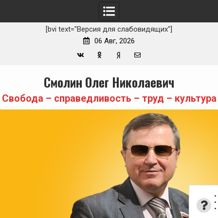
[bvi text="Версия для слабовидящих"]
06 Авг, 2026
Вконтакте
Одноклассники
Yandex
E-
Skip
Смолин Олег Николаевич
Zen
mail
to
content
Свобода – справедливость – труд – культура