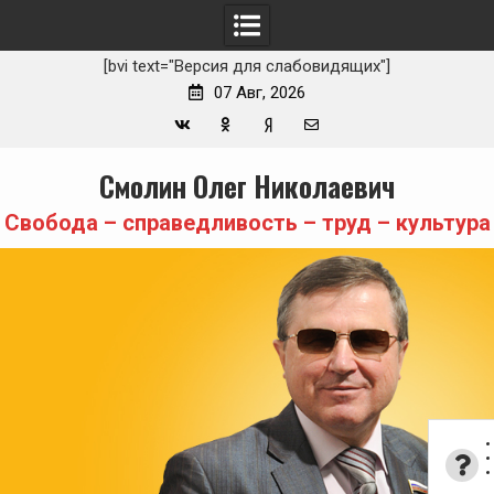
[bvi text="Версия для слабовидящих"]
07 Авг, 2026
Вконтакте
Одноклассники
Yandex
E-
Skip
Смолин Олег Николаевич
Zen
mail
to
content
Свобода – справедливость – труд – культура