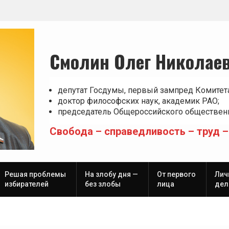
Смолин Олег Николае
депутат Госдумы, первый зампред Комитет
доктор философских наук, академик РАО;
председатель Общероссийского общественн
Свобода – справедливость – труд –
Решая проблемы
На злобу дня —
От первого
Лич
избирателей
без злобы
лица
дел