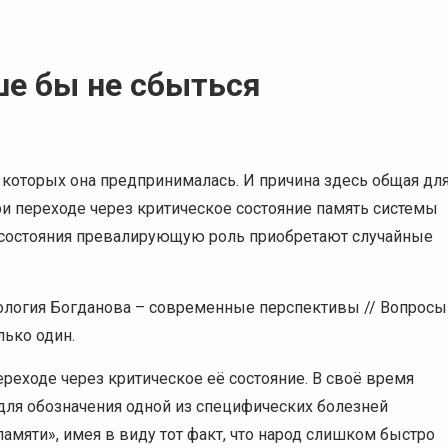
ше бы не сбыться
и которых она предпринималась. И причина здесь общая дл
При переходе через критическое состояние память системы
о состояния превалирующую роль приобретают случайные
тология Богданова – современные перспективы // Вопросы
лько один.
реходе через критическое её состояние. В своё время
для обозначения одной из специфических болезней
мяти», имея в виду тот факт, что народ слишком быстро