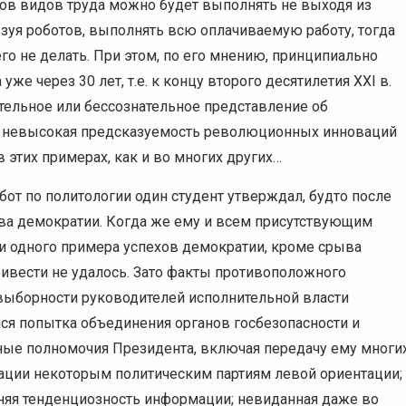
онов видов труда можно будет выполнять не выходя из
ьзуя роботов, выполнять всю оплачиваемую работу, тогда
о не делать. При этом, по его мнению, принципиально
е через 30 лет, т.е. к концу второго десятилетия XXI в.
тельное или бессознательное представление об
но невысокая предсказуемость революционных инноваций
 этих примерах, как и во многих других…
от по политологии один студент утверждал, будто после
ства демократии. Когда же ему и всем присутствующим
и одного примера успехов демократии, кроме срыва
ривести не удалось. Зато факты противоположного
выборности руководителей исполнительной власти
я попытка объединения органов госбезопасности и
ные полномочия Президента, включая передачу ему многи
рации некоторым политическим партиям левой ориентации;
няя тенденциозность информации; невиданная даже во