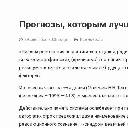
Прогнозы, которым луч
29 сентября 2008 года
Все новости
«Ни одна революция не достигала тех целей, рад
всех катастрофических, (кризисных) состояний. 
резко уменьшается и в становлении её будущег
факторы».
Из тезисов этого рассуждения (Моисеев Н.Н. Тек
философии – 1995. — № 8) сомнение вызывает то
Действительно память системы ослабевает при пе
автор этих строк предложил даже наименование 
революционного сознания – «синдром девичьей па