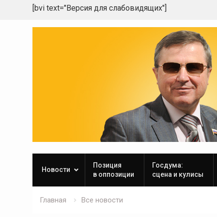
[bvi text="Версия для слабовидящих"]
Skip
to
content
Позиция
Госдума:
Новости
в оппозиции
сцена и кулисы
Главная
Все новости