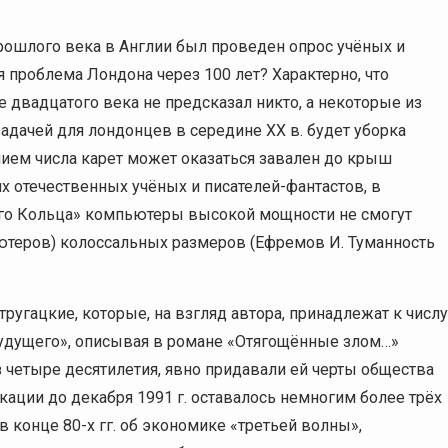
прошлого века в Англии был проведен опрос учёных и
я проблема Лондона через 100 лет? Характерно, что
двадцатого века не предсказал никто, а некоторые из
адачей для лондонцев в середине XX в. будет уборка
нием числа карет может оказаться завален до крыш
х отечественных учёных и писателей-фантастов, в
икого Кольца» компьютеры высокой мощности не смогут
ьютеров) колоссальных размеров (Ефремов И. Туманность
ругацкие, которые, на взгляд автора, принадлежат к числу
будущего», описывая в романе «Отягощённые злом…»
четыре десятилетия, явно придавали ей черты общества
ации до декабря 1991 г. оставалось немногим более трёх
в конце 80-х гг. об экономике «третьей волны»,