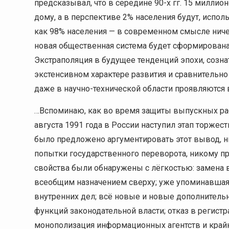
предсказывал, что в середине 90-х гг. 15 милли
дому, а в перспективе 2% населения будут, испол
как 98% населения — в современном смысле ничег
новая общественная система будет сформирована уж
Экстраполяция в будущее тенденций эпохи, созна
экстенсивном характере развития и сравнитель
даже в научно-технической области проявляются в
…Вспоминаю, как во время защиты выпускных раб
августа 1991 года в России наступил этап торже
было предложено аргументировать этот вывод, н
попытки государственного переворота, никому п
свойства были обнаружены с лёгкостью: замена 
всеобщим назначением сверху; уже упоминавшаяс
внутренних дел; всё новые и новые дополнитель
функций законодательной власти; отказ в регист
монополизация информационных агентств и край