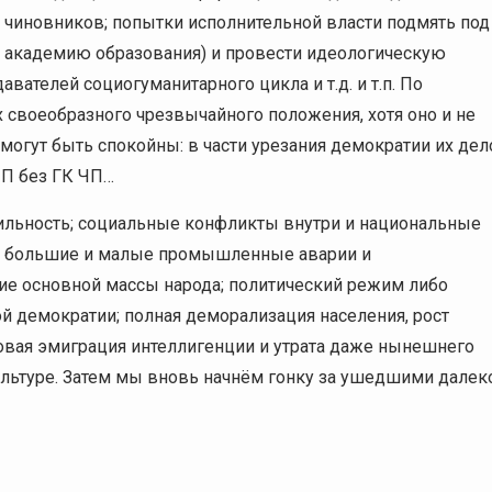
чиновников; попытки исполнительной власти подмять под
 академию образования) и провести идеологическую
вателей социогуманитарного цикла и т.д. и т.п. По
х своеобразного чрезвычайного положения, хотя оно и не
 могут быть спокойны: в части урезания демократии их дел
ЧП без ГК ЧП…
ильность; социальные конфликты внутри и национальные
х; большие и малые промышленные аварии и
ие основной массы народа; политический режим либо
ой демократии; полная деморализация населения, рост
совая эмиграция интеллигенции и утрата даже нынешнего
ультуре. Затем мы вновь начнём гонку за ушедшими далек