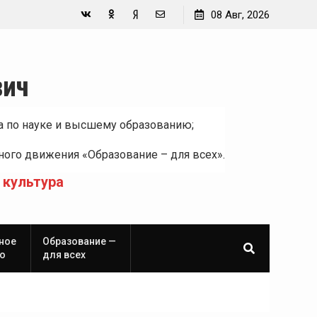
08 Авг, 2026
Вконтакте
Одноклассники
Yandex
E-
Zen
mail
вич
а по науке и высшему образованию;
ого движения «Образование – для всех».
 культура
ное
Образование —
о
для всех