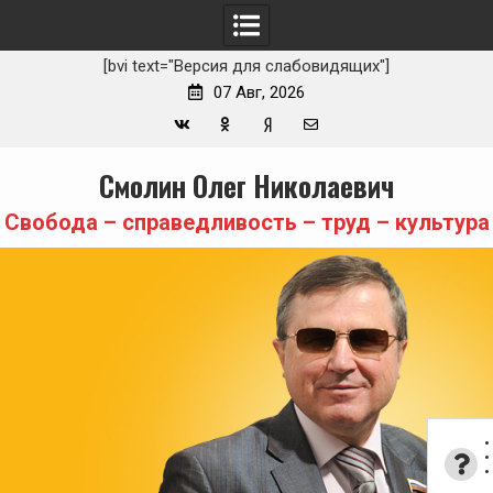
[bvi text="Версия для слабовидящих"]
07 Авг, 2026
Вконтакте
Одноклассники
Yandex
E-
Skip
Смолин Олег Николаевич
Zen
mail
to
content
Свобода – справедливость – труд – культура