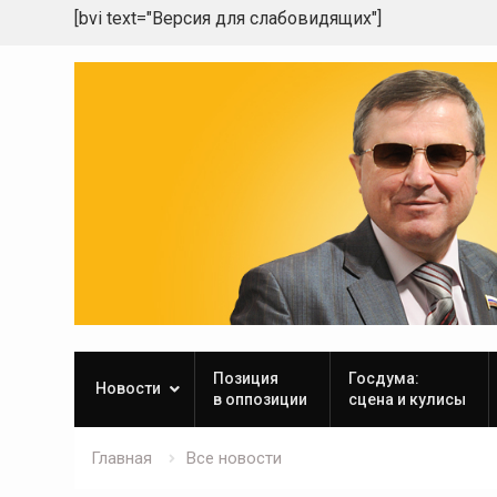
[bvi text="Версия для слабовидящих"]
Skip
to
content
Позиция
Госдума:
Новости
в оппозиции
сцена и кулисы
Главная
Все новости