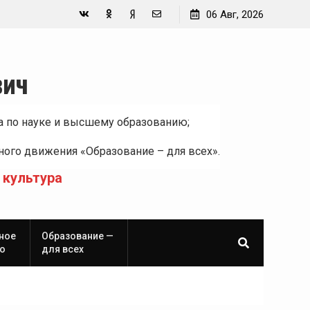
06 Авг, 2026
Вконтакте
Одноклассники
Yandex
E-
Zen
mail
вич
а по науке и высшему образованию;
ого движения «Образование – для всех».
 культура
ное
Образование —
о
для всех