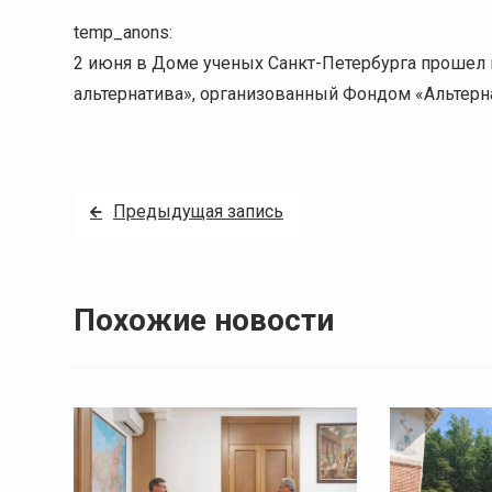
temp_anons:
2 июня в Доме ученых Санкт-Петербурга прошел н
альтернатива», организованный Фондом «Альтер
Навигация
Предыдущая запись
по
записям
Похожие новости