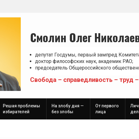
Смолин Олег Николае
депутат Госдумы, первый зампред Комитет
доктор философских наук, академик РАО;
председатель Общероссийского общественн
Свобода – справедливость – труд –
Решая проблемы
На злобу дня —
От первого
Лич
избирателей
без злобы
лица
дел