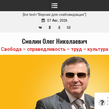
[bvi text="Версия для слабовидящих"]
07 Авг, 2026
Вконтакте
Одноклассники
Yandex
E-
Skip
Смолин Олег Николаевич
Zen
mail
to
content
Свобода – справедливость – труд – культура