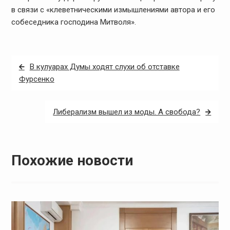
в связи с «клеветническими измышлениями автора и его
собеседника господина Митволя».
Навигация
В кулуарах Думы ходят слухи об отставке
по
Фурсенко
записям
Либерализм вышел из моды. А свобода?
Похожие новости