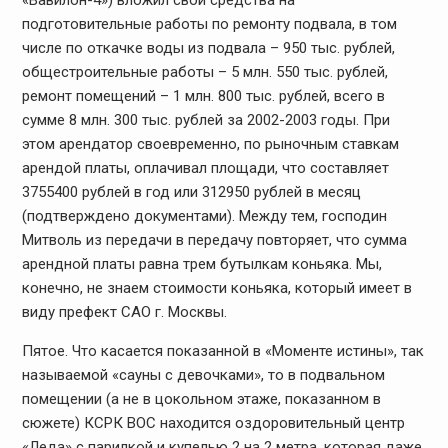
«Вавилон-4») вложил свои средства на
подготовительные работы по ремонту подвала, в том
числе по откачке воды из подвала – 950 тыс. рублей,
общестроительные работы – 5 млн. 550 тыс. рублей,
ремонт помещений – 1 млн. 800 тыс. рублей, всего в
сумме 8 млн. 300 тыс. рублей за 2002-2003 годы. При
этом арендатор своевременно, по рыночным ставкам
арендой платы, оплачивал площади, что составляет
3755400 рублей в год или 312950 рублей в месяц
(подтверждено документами). Между тем, господин
Митволь из передачи в передачу повторяет, что сумма
арендной платы равна трем бутылкам коньяка. Мы,
конечно, не знаем стоимости коньяка, который имеет в
виду префект САО г. Москвы.
Пятое. Что касается показанной в «Моменте истины», так
называемой «сауны с девочками», то в подвальном
помещении (а не в цокольном этаже, показанном в
сюжете) КСРК ВОС находится оздоровительный центр
«Леда» с парилкой и купелью 2 на 2 метра, которая даже