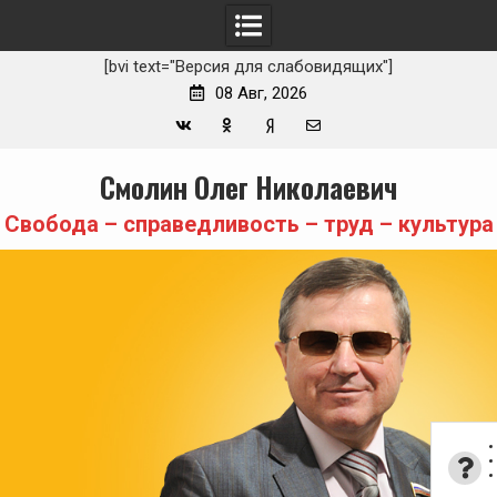
[bvi text="Версия для слабовидящих"]
08 Авг, 2026
Вконтакте
Одноклассники
Yandex
E-
Skip
Смолин Олег Николаевич
Zen
mail
to
content
Свобода – справедливость – труд – культура