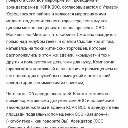
префекта САО: все мероприятия, проводимые
арендаторами в КСРК ВОС, согласовываются с Управой
Хорошевского района и являются мероприятиями
медико-оздоровительного характера, поэтому как
цинизм можно расценивать слова префекта САО г.
Москвы г-на Митволя, что кабинет Смолина находится
прямо над «клубом геев», и слепой Смолин ходит там,
натыкаясь на тюки китайских торговцев, которые
расположились в этом же здании, «крышует» и тех и
других и пользуется их деньгами для нужд Компартии
(прилагается поэтажный план здания с размещением на
этих площадях служебных помещений и помещений
арендаторов с поименным их списком).
Четвертое. Об аренде площадей. В соответствии со
всеми нормативными документами ВОС и российским
законодательством в здании КСРК ВОС в аренду сданы
площади подвальных помещений ООО «Вавилон-4»
(«клубу геев», как говорите Вы). Арендатор (ООО