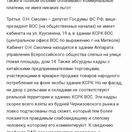
также в полном объеме оплачивают коммунальные
платежи, не имея никаких льгот.
Третье. О.Н. Смолин – депутат Госдумы ФС РФ, вице-
президент ВОС (на общественных началах) не имеет
кабинета на ул. Куусинена, 19 а, в здании КСРК ВОС
(центральном офисе ВОС по выражению г-на Митволя).
Кабинет О.Н. Смолина находится в здании Аппарата
управления Всероссийского общества слепых на улице
Новая площадь, дом 14. Также абсурдны кадры с
китайскими предпринимателями-торговцами,
участвующими в ярмарке-продаже товаров народного
потребления на фоне якобы здания КСРК. Но ни фасад,
ни двор с рельсами и складами не соответствуют
реальной территории и зданию КСРК ВОС. Эти кадры
скорее всего взяты из будней Черкизовского рынка и
ловко подтасованы под сюжет, который тем более
покажется правдивым слабовидящему и слепому
человеку, которому его комментируют. К сведению